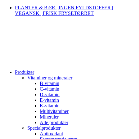
PLANTER & BÆR | INGEN FYLDSTOFFER |
VEGANSK | FRISK FRYSETØRRET
Produkter
Vitaminer og mineraler
B-vitamin
C-vitamin
D-vitamin
E-vitamin
K-vitamin
Multivitaminer
Mineraler
Alle produkter
Specialprodukter
Antioxidant