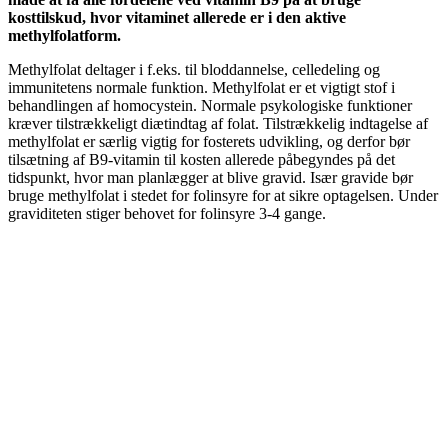
kosttilskud, hvor vitaminet allerede er i den aktive
methylfolatform.
Methylfolat deltager i f.eks. til bloddannelse, celledeling og
immunitetens normale funktion. Methylfolat er et vigtigt stof i
behandlingen af ​​homocystein. Normale psykologiske funktioner
kræver tilstrækkeligt diætindtag af folat. Tilstrækkelig indtagelse af
methylfolat er særlig vigtig for fosterets udvikling, og derfor bør
tilsætning af B9-vitamin til kosten allerede påbegyndes på det
tidspunkt, hvor man planlægger at blive gravid. Især gravide bør
bruge methylfolat i stedet for folinsyre for at sikre optagelsen. Under
graviditeten stiger behovet for folinsyre 3-4 gange.