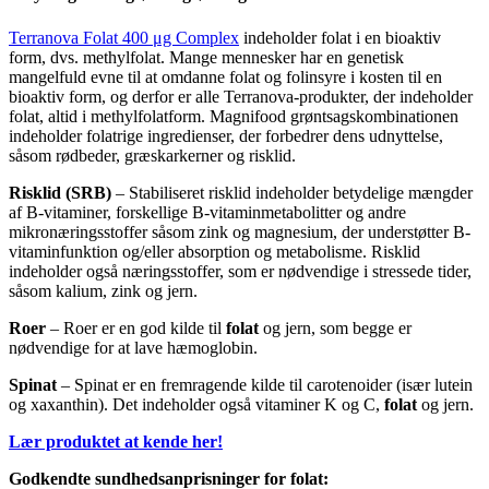
Terranova Folat 400 μg Complex
indeholder folat i en bioaktiv
form, dvs. methylfolat. Mange mennesker har en genetisk
mangelfuld evne til at omdanne folat og folinsyre i kosten til en
bioaktiv form, og derfor er alle Terranova-produkter, der indeholder
folat, altid i methylfolatform. Magnifood grøntsagskombinationen
indeholder folatrige ingredienser, der forbedrer dens udnyttelse,
såsom rødbeder, græskarkerner og risklid.
Risklid (SRB)
– Stabiliseret risklid indeholder betydelige mængder
af B-vitaminer, forskellige B-vitaminmetabolitter og andre
mikronæringsstoffer såsom zink og magnesium, der understøtter B-
vitaminfunktion og/eller absorption og metabolisme. Risklid
indeholder også næringsstoffer, som er nødvendige i stressede tider,
såsom kalium, zink og jern.
Roer
– Roer er en god kilde til
folat
og jern, som begge er
nødvendige for at lave hæmoglobin.
Spinat
– Spinat er en fremragende kilde til carotenoider (især lutein
og xaxanthin). Det indeholder også vitaminer K og C,
folat
og jern.
Lær produktet at kende her!
Godkendte sundhedsanprisninger for folat: