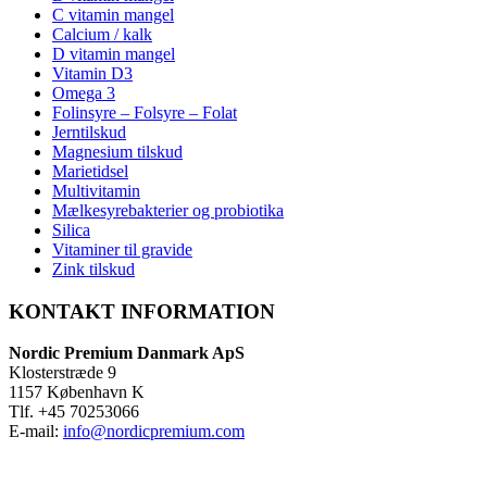
C vitamin mangel
Calcium / kalk
D vitamin mangel
Vitamin D3
Omega 3
Folinsyre – Folsyre – Folat
Jerntilskud
Magnesium tilskud
Marietidsel
Multivitamin
Mælkesyrebakterier og probiotika
Silica
Vitaminer til gravide
Zink tilskud
KONTAKT INFORMATION
Nordic Premium Danmark ApS
Klosterstræde 9
1157 København K
Tlf. +45 70253066
E-mail:
info@nordicpremium.com