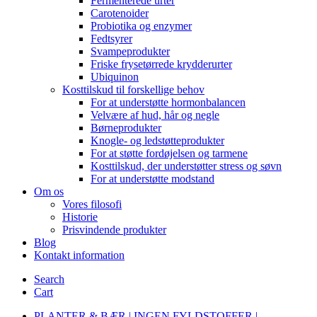
Fermenterede urter
Carotenoider
Probiotika og enzymer
Fedtsyrer
Svampeprodukter
Friske frysetørrede krydderurter
Ubiquinon
Kosttilskud til forskellige behov
For at understøtte hormonbalancen
Velvære af hud, hår og negle
Børneprodukter
Knogle- og ledstøtteprodukter
For at støtte fordøjelsen og tarmene
Kosttilskud, der understøtter stress og søvn
For at understøtte modstand
Om os
Vores filosofi
Historie
Prisvindende produkter
Blog
Kontakt information
Search
Cart
PLANTER & BÆR | INGEN FYLDSTOFFER |