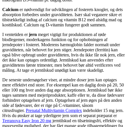
Calcium
er nødvendigt for udviklingen af ​​fosterets knogler, og dets
absorption forbedres under graviditeten. Især skal veganere sikre et
tilstrækkeligt indtag af calcium og vitamin B12 med alsidig mad og
kosttilskud. Calcium og D-vitamin fungerer godt sammen.
I ventetiden er
jern
meget vigtigt for produktionen af ​​røde
blodlegemer, moderkagens funktion og for ophobningen af ​​
jerndepoter i fosteret. Moderens hæmoglobin falder normalt under
graviditeten, når behovet for jern stiger. Jerndepoter (ferritin) kan
også blive opbrugt under graviditeten, hvis du ikke får nok jern, eller
det ikke kan optages ordentligt. Jerntilskud kan anvendes efter
graviditetens første trimester, men behovet bør altid verificeres ved
måling. At tage et jerntilskud unødigt kan være skadeligt.
De seneste undersøgelser viser, at mindre doser jern kan optages
mere effektivt end store. For eksempel kan en daglig dosis på 20, 50
eller 100 mg hver anden dag øge absorptionen. Jerntilskud bør ikke
tages sammen med mejeriprodukter, kaffe eller te, da disse fødevarer
forhindrer optagelsen af ​​jern. Optagelsen af ​​jern øges på den anden
side af fødevarer, der er rige på C-vitaminer, såsom
citrusfrugter.
Prenatal Multivitamin Complex
indeholder 15 mg jern.
Hvis du ønsker at tage yderligere jern som et separat præparat er
Terranova Easy Iron 20 mg
jerntilskud en tilsætningsfri, effektiv og
mavevenlig mulighed, der har fået mange gode tilbagemeldinger fra