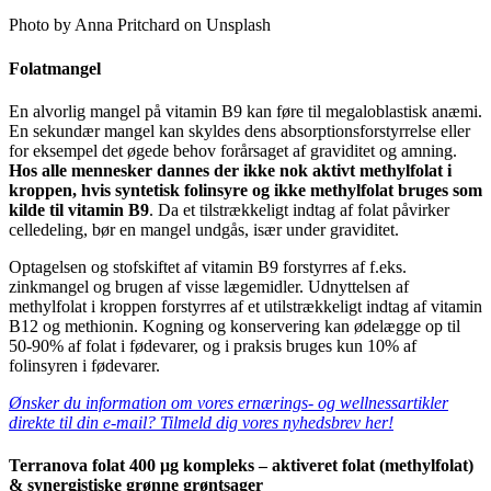
Photo by Anna Pritchard on Unsplash
Folatmangel
En alvorlig mangel på vitamin B9 kan føre til megaloblastisk anæmi.
En sekundær mangel kan skyldes dens absorptionsforstyrrelse eller
for eksempel det øgede behov forårsaget af graviditet og amning.
Hos alle mennesker dannes der ikke nok aktivt methylfolat i
kroppen, hvis syntetisk folinsyre og ikke methylfolat bruges som
kilde til vitamin B9
. Da et tilstrækkeligt indtag af folat påvirker
celledeling, bør en mangel undgås, især under graviditet.
Optagelsen og stofskiftet af vitamin B9 forstyrres af f.eks.
zinkmangel og brugen af ​​visse lægemidler. Udnyttelsen af ​​
methylfolat i kroppen forstyrres af et utilstrækkeligt indtag af vitamin
B12 og methionin. Kogning og konservering kan ødelægge op til
50-90% af folat i fødevarer, og i praksis bruges kun 10% af
folinsyren i fødevarer.
Ønsker du information om vores ernærings- og wellnessartikler
direkte til din e-mail? Tilmeld dig vores nyhedsbrev her!
Terranova folat 400 μg kompleks – aktiveret folat (methylfolat)
& synergistiske grønne grøntsager