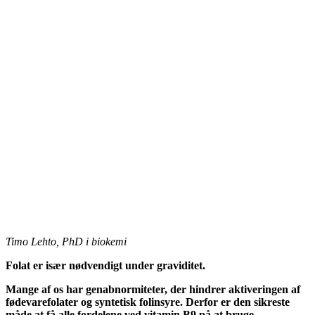
Timo Lehto, PhD i biokemi
Folat er især nødvendigt under graviditet.
Mange af os har genabnormiteter, der hindrer aktiveringen af ​​
fødevarefolater og syntetisk folinsyre. Derfor er den sikreste
måde at få alle fordelene ved vitamin B9 på at bruge