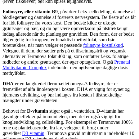
(lever, fiskelever) bør kun spises lejlighedsvis.
Folinsyre, eller vitamin B9
, påvirker f.eks. celledeling, dannelse af
blodlegemer og dannelse af fosterets nervesystem. De fleste af os får
for lidt folinsyre fra vores kost. Den bedste kilde er ukogte
grøntsager og bær, og du bør være opmærksom på tilstrækkeligt
indtag allerede når du planlægger graviditet. Den form, der er bedst
tilgængelig for kroppen, er bioaktivt methylfolat, som bør
foretrækkes, når man vælger et passende
folinsyre-kosttilskud
.
Velegnet til dem, der sætter pris på et tilsætningsfrit og vegansk
alternativ er
Terranova folat 400 ug,
som omfatter f.eks. folatrige
rødbeder og andre grøntsager, der øger optagelsen. Også
Prenatal
Multivitamin Complex
indeholder den nødvendige daglige dosis
methylfolat
.
DHA
er en langkædet flerumættet omega-3 fedtsyre, der er
fremstillet af alfa-linolensyre i kosten. DHA er vigtig for synet og
hjernens udvikling, og bør indtages fra kosten i tilstrækkelige
mængder under graviditeten.
Behovet for
D-vitamin
stiger også i ventetiden. D-vitamin har
gavnlige effekter på immuniteten, men det er også vigtigt for
knogleudvikling og celledeling. For eksempel er Terranovas 100%
rene og plantebaserede, fra lav, velegnet til brug under
graviditet
D3-vitamin
.
Terranova gravid multivitamin indeholder 10
mikrogram D3-vitamin pr. daglig dosis.