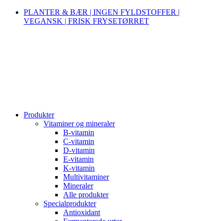
PLANTER & BÆR | INGEN FYLDSTOFFER |
VEGANSK | FRISK FRYSETØRRET
Produkter
Vitaminer og mineraler
B-vitamin
C-vitamin
D-vitamin
E-vitamin
K-vitamin
Multivitaminer
Mineraler
Alle produkter
Specialprodukter
Antioxidant