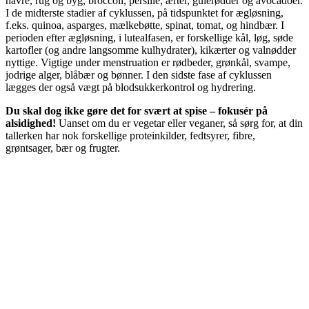
havre, rug og byg, broccoli, persille, ærter, gulerødder og avocadoer.
I de midterste stadier af cyklussen, på tidspunktet for ægløsning,
f.eks. quinoa, asparges, mælkebøtte, spinat, tomat, og hindbær. I
perioden efter ægløsning, i lutealfasen, er forskellige kål, løg, søde
kartofler (og andre langsomme kulhydrater), kikærter og valnødder
nyttige. Vigtige under menstruation er rødbeder, grønkål, svampe,
jodrige alger, blåbær og bønner. I den sidste fase af cyklussen
lægges der også vægt på blodsukkerkontrol og hydrering.
Du skal dog ikke gøre det for svært at spise – fokusér på
alsidighed!
Uanset om du er vegetar eller veganer, så sørg for, at din
tallerken har nok forskellige proteinkilder, fedtsyrer, fibre,
grøntsager, bær og frugter.