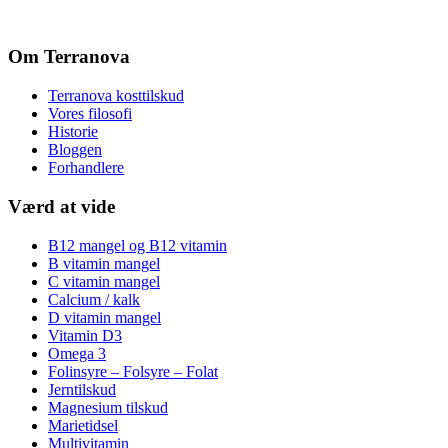
Om Terranova
Terranova kosttilskud
Vores filosofi
Historie
Bloggen
Forhandlere
Værd at vide
B12 mangel og B12 vitamin
B vitamin mangel
C vitamin mangel
Calcium / kalk
D vitamin mangel
Vitamin D3
Omega 3
Folinsyre – Folsyre – Folat
Jerntilskud
Magnesium tilskud
Marietidsel
Multivitamin