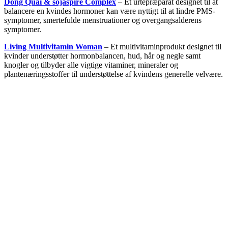
Dong Quai & sojaspire Complex
–
Et urtepræparat designet til at
balancere en kvindes hormoner kan være nyttigt til at lindre PMS-
symptomer, smertefulde menstruationer og overgangsalderens
symptomer.
Living Multivitamin Woman
–
Et multivitaminprodukt designet til
kvinder understøtter hormonbalancen, hud, hår og negle samt
knogler og tilbyder alle vigtige vitaminer, mineraler og
plantenæringsstoffer til understøttelse af kvindens generelle velvære
.