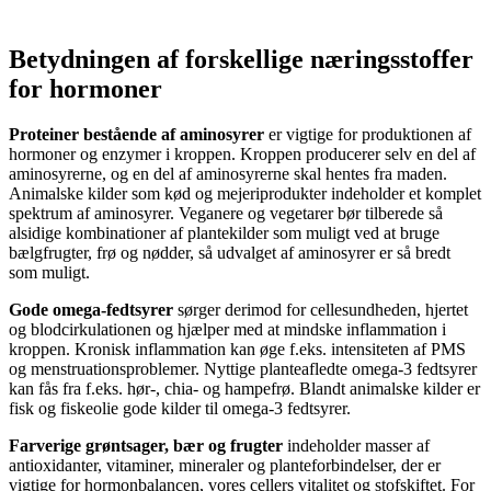
Betydningen af ​​forskellige næringsstoffer
for hormoner
Proteiner bestående af aminosyrer
er vigtige for produktionen af ​​
hormoner og enzymer i kroppen. Kroppen producerer selv en del af
aminosyrerne, og en del af aminosyrerne skal hentes fra maden.
Animalske kilder som kød og mejeriprodukter indeholder et komplet
spektrum af aminosyrer. Veganere og vegetarer bør tilberede så
alsidige kombinationer af plantekilder som muligt ved at bruge
bælgfrugter, frø og nødder, så udvalget af aminosyrer er så bredt
som muligt.
Gode ​​omega-fedtsyrer
sørger derimod for cellesundheden, hjertet
og blodcirkulationen og hjælper med at mindske inflammation i
kroppen. Kronisk inflammation kan øge f.eks. intensiteten af ​​PMS
og menstruationsproblemer. Nyttige planteafledte omega-3 fedtsyrer
kan fås fra f.eks. hør-, chia- og hampefrø. Blandt animalske kilder er
fisk og fiskeolie gode kilder til omega-3 fedtsyrer.
Farverige grøntsager, bær og frugter
indeholder masser af
antioxidanter, vitaminer, mineraler og planteforbindelser, der er
vigtige for hormonbalancen, vores cellers vitalitet og stofskiftet. For