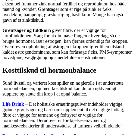
eksempel fremmer zink normal fertilitet og reproduktion hos både
mænd og kvinder. Grøntsager som er rige på zink er f.eks.
hvedekim, hampefrø, græskarfrø og basilikum. Mange har også
gavn af et zinktilskud.
Grøntsager og fuldkorn
giver fibre, der er vigtige for
tarmfunktionen. Sørg for at din mave fungerer hver dag, så de
brugte hormoner, især østrogen, kan fjernes ordentligt fra kroppen.
Overdreven ophobning af østrogen i kroppen fører til en tilstand
kaldet østrogendominans, som kan forårsage f.eks. PMS-symptomer,
hovedpine, vægtøgning og smertefulde menstruationer.
Kosttilskud til hormonbalance
Sund livsstil og varieret kost spiller en nøglerolle i at understøtte
hormonbalancen, og med kosttilskud kan du om nødvendigt
supplere og støtte din krop i at opnå balance.
Life Drink
–
Det holistiske ernæringspulver indeholder vigtige
grønne grøntsager og bær som supplement til det daglige indtag,
fibre er vigtige for tarmene og fedtsyrer er vigtige for
hormonbalancen. Derudover er fordøjelsesenzymer og
mælkesyrebakterier til understøttelse af tarmens velbefindende!