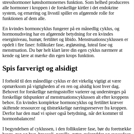
stresshormoner kønshormonernes funktion. Som helhed produceres
alle hormoner i kroppen i de forskellige kirtler i det endokrine
system, og ernæring og livsstil spiller en afgørende rolle for
funktionen af ​​dem alle.
En kvindes hormoncyklus fungerer på en månedlig cyklus, og
hormonudsving har en afgørende betydning for en kvindes
energiniveau, humør, fertilitet og libido. Menstruationscyklussen er
opdelt i fire faser: follikulær fase, ægløsning, luteal fase og
menstruation. Du bør helt klart lære din egen cyklus nærmere at
kende og lære at mærke din egen krops funktion.
Spis farverigt og alsidigt
I forhold til den månedlige cyklus er det virkelig vigtigt at være
opmærksom på vigtigheden af ​​en ren og alsidig kost hver dag.
Behovet for forskellige næringsstoffer varierer og understreges på
forskellige tidspunkter af menstruationscyklussen alt efter kroppens
behov. En kvindes komplekse hormoncyklus og fertilitet kræver
skiftende ressourcer og tilstrækkelige næringsreserver fra kroppen.
Derfor har den mad vi spiser også betydning, når det kommer til
hormonbalancen!
I begyndelsen af ​​cyklussen, i den follikulære fase, bør du foretrække