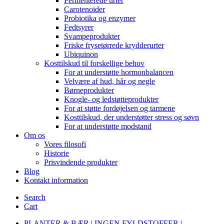
Fermenterede urter
Carotenoider
Probiotika og enzymer
Fedtsyrer
Svampeprodukter
Friske frysetørrede krydderurter
Ubiquinon
Kosttilskud til forskellige behov
For at understøtte hormonbalancen
Velvære af hud, hår og negle
Børneprodukter
Knogle- og ledstøtteprodukter
For at støtte fordøjelsen og tarmene
Kosttilskud, der understøtter stress og søvn
For at understøtte modstand
Om os
Vores filosofi
Historie
Prisvindende produkter
Blog
Kontakt information
Search
Cart
PLANTER & BÆR | INGEN FYLDSTOFFER |