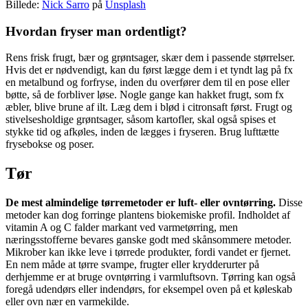
Billede:
Nick Sarro
på
Unsplash
Hvordan fryser man ordentligt?
Rens frisk frugt, bær og grøntsager, skær dem i passende størrelser.
Hvis det er nødvendigt, kan du først lægge dem i et tyndt lag på fx
en metalbund og forfryse, inden du overfører dem til en pose eller
bøtte, så de forbliver løse. Nogle gange kan hakket frugt, som fx
æbler, blive brune af ilt. Læg dem i blød i citronsaft først. Frugt og
stivelsesholdige grøntsager, såsom kartofler, skal også spises et
stykke tid og afkøles, inden de lægges i fryseren. Brug lufttætte
frysebokse og poser.
Tør
De mest almindelige tørremetoder er luft- eller ovntørring.
Disse
metoder kan dog forringe plantens biokemiske profil. Indholdet af
vitamin A og C falder markant ved varmetørring, men
næringsstofferne bevares ganske godt med skånsommere metoder.
Mikrober kan ikke leve i tørrede produkter, fordi vandet er fjernet.
En nem måde at tørre svampe, frugter eller krydderurter på
derhjemme er at bruge ovntørring i varmluftsovn. Tørring kan også
foregå udendørs eller indendørs, for eksempel oven på et køleskab
eller ovn nær en varmekilde.