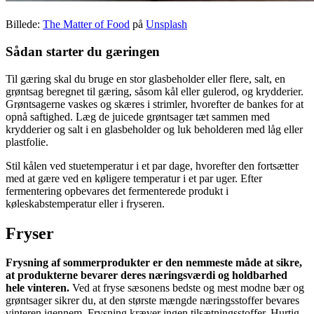
Billede:
The Matter of Food
på
Unsplash
Sådan starter du gæringen
Til gæring skal du bruge en stor glasbeholder eller flere, salt, en
grøntsag beregnet til gæring, såsom kål eller gulerod, og krydderier.
Grøntsagerne vaskes og skæres i strimler, hvorefter de bankes for at
opnå saftighed. Læg de juicede grøntsager tæt sammen med
krydderier og salt i en glasbeholder og luk beholderen med låg eller
plastfolie.
Stil kålen ved stuetemperatur i et par dage, hvorefter den fortsætter
med at gære ved en køligere temperatur i et par uger. Efter
fermentering opbevares det fermenterede produkt i
køleskabstemperatur eller i fryseren.
Fryser
Frysning af sommerprodukter er den nemmeste måde at sikre,
at produkterne bevarer deres næringsværdi og holdbarhed
hele vinteren.
Ved at fryse sæsonens bedste og mest modne bær og
grøntsager sikrer du, at den største mængde næringsstoffer bevares
vinteren igennem. Frysning kræver ingen tilsætningsstoffer. Hurtig