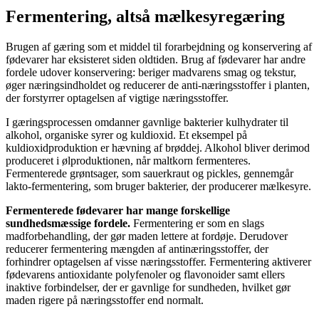
Fermentering, altså mælkesyregæring
Brugen af ​​gæring som et middel til forarbejdning og konservering af
fødevarer har eksisteret siden oldtiden. Brug af fødevarer har andre
fordele udover konservering: beriger madvarens smag og tekstur,
øger næringsindholdet og reducerer de anti-næringsstoffer i planten,
der forstyrrer optagelsen af ​​vigtige næringsstoffer.
I gæringsprocessen omdanner gavnlige bakterier kulhydrater til
alkohol, organiske syrer og kuldioxid. Et eksempel på
kuldioxidproduktion er hævning af ​​brøddej. Alkohol bliver derimod
produceret i ølproduktionen, når maltkorn fermenteres.
Fermenterede grøntsager, som sauerkraut og pickles, gennemgår
lakto-fermentering, som bruger bakterier, der producerer mælkesyre.
Fermenterede fødevarer har mange forskellige
sundhedsmæssige fordele.
Fermentering er som en slags
madforbehandling, der gør maden lettere at fordøje. Derudover
reducerer fermentering mængden af ​​antinæringsstoffer, der
forhindrer optagelsen af ​​visse næringsstoffer. Fermentering aktiverer
fødevarens antioxidante polyfenoler og flavonoider samt ellers
inaktive forbindelser, der er gavnlige for sundheden, hvilket gør
maden rigere på næringsstoffer end normalt.