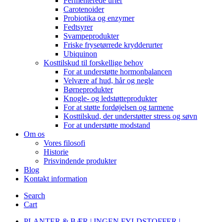
Fermenterede urter
Carotenoider
Probiotika og enzymer
Fedtsyrer
Svampeprodukter
Friske frysetørrede krydderurter
Ubiquinon
Kosttilskud til forskellige behov
For at understøtte hormonbalancen
Velvære af hud, hår og negle
Børneprodukter
Knogle- og ledstøtteprodukter
For at støtte fordøjelsen og tarmene
Kosttilskud, der understøtter stress og søvn
For at understøtte modstand
Om os
Vores filosofi
Historie
Prisvindende produkter
Blog
Kontakt information
Search
Cart
PLANTER & BÆR | INGEN FYLDSTOFFER |