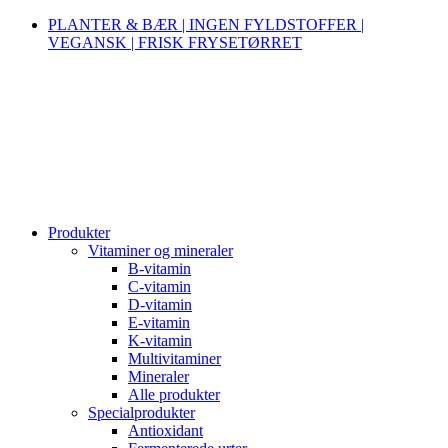
PLANTER & BÆR | INGEN FYLDSTOFFER |
VEGANSK | FRISK FRYSETØRRET
Produkter
Vitaminer og mineraler
B-vitamin
C-vitamin
D-vitamin
E-vitamin
K-vitamin
Multivitaminer
Mineraler
Alle produkter
Specialprodukter
Antioxidant