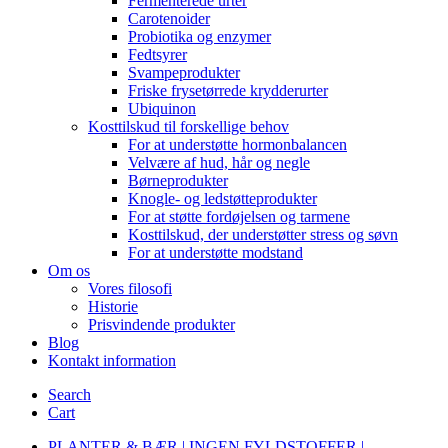
Fermenterede urter
Carotenoider
Probiotika og enzymer
Fedtsyrer
Svampeprodukter
Friske frysetørrede krydderurter
Ubiquinon
Kosttilskud til forskellige behov
For at understøtte hormonbalancen
Velvære af hud, hår og negle
Børneprodukter
Knogle- og ledstøtteprodukter
For at støtte fordøjelsen og tarmene
Kosttilskud, der understøtter stress og søvn
For at understøtte modstand
Om os
Vores filosofi
Historie
Prisvindende produkter
Blog
Kontakt information
Search
Cart
PLANTER & BÆR | INGEN FYLDSTOFFER |