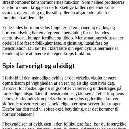
stresshormoner kønshormonernes funktion. Som helhed produceres
alle hormoner i kroppen i de forskellige kirtler i det endokrine
system, og ernæring og livsstil spiller en afgørende rolle for
funktionen af ​​dem alle.
En kvindes hormoncyklus fungerer på en månedlig cyklus, og
hormonudsving har en afgørende betydning for en kvindes
energiniveau, humør, fertilitet og libido. Menstruationscyklussen er
opdelt i fire faser: follikulær fase, ægløsning, luteal fase og
menstruation. Du bør helt klart lære din egen cyklus nærmere at
kende og lære at mærke din egen krops funktion.
Spis farverigt og alsidigt
I forhold til den månedlige cyklus er det virkelig vigtigt at være
opmærksom på vigtigheden af ​​en ren og alsidig kost hver dag.
Behovet for forskellige næringsstoffer varierer og understreges på
forskellige tidspunkter af menstruationscyklussen alt efter kroppens
behov. En kvindes komplekse hormoncyklus og fertilitet kræver
skiftende ressourcer og tilstrækkelige næringsreserver fra kroppen.
Derfor har den mad vi spiser også betydning, når det kommer til
hormonbalancen!
I begyndelsen af ​​cyklussen, i den follikulære fase, bør du foretrække