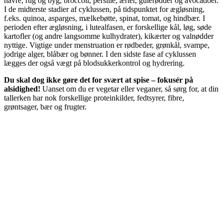
havre, rug og byg, broccoli, persille, ærter, gulerødder og avocadoer.
I de midterste stadier af cyklussen, på tidspunktet for ægløsning,
f.eks. quinoa, asparges, mælkebøtte, spinat, tomat, og hindbær. I
perioden efter ægløsning, i lutealfasen, er forskellige kål, løg, søde
kartofler (og andre langsomme kulhydrater), kikærter og valnødder
nyttige. Vigtige under menstruation er rødbeder, grønkål, svampe,
jodrige alger, blåbær og bønner. I den sidste fase af cyklussen
lægges der også vægt på blodsukkerkontrol og hydrering.
Du skal dog ikke gøre det for svært at spise – fokusér på
alsidighed!
Uanset om du er vegetar eller veganer, så sørg for, at din
tallerken har nok forskellige proteinkilder, fedtsyrer, fibre,
grøntsager, bær og frugter.