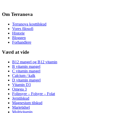
Om Terranova
Terranova kosttilskud
Vores filosofi
Historie
Bloggen
Forhandlere
Værd at vide
B12 mangel og B12 vitamin
B vitamin mangel
C vitamin mangel
Calcium / kalk
D vitamin mangel
Vitamin D3
Omega 3
Folinsyre – Folsyre – Folat
Jerntilskud
Magnesium tilskud
Marietidsel
Multivitamin