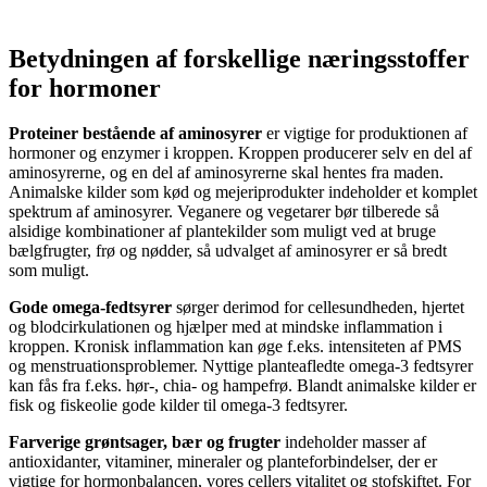
Betydningen af ​​forskellige næringsstoffer
for hormoner
Proteiner bestående af aminosyrer
er vigtige for produktionen af ​​
hormoner og enzymer i kroppen. Kroppen producerer selv en del af
aminosyrerne, og en del af aminosyrerne skal hentes fra maden.
Animalske kilder som kød og mejeriprodukter indeholder et komplet
spektrum af aminosyrer. Veganere og vegetarer bør tilberede så
alsidige kombinationer af plantekilder som muligt ved at bruge
bælgfrugter, frø og nødder, så udvalget af aminosyrer er så bredt
som muligt.
Gode ​​omega-fedtsyrer
sørger derimod for cellesundheden, hjertet
og blodcirkulationen og hjælper med at mindske inflammation i
kroppen. Kronisk inflammation kan øge f.eks. intensiteten af ​​PMS
og menstruationsproblemer. Nyttige planteafledte omega-3 fedtsyrer
kan fås fra f.eks. hør-, chia- og hampefrø. Blandt animalske kilder er
fisk og fiskeolie gode kilder til omega-3 fedtsyrer.
Farverige grøntsager, bær og frugter
indeholder masser af
antioxidanter, vitaminer, mineraler og planteforbindelser, der er
vigtige for hormonbalancen, vores cellers vitalitet og stofskiftet. For