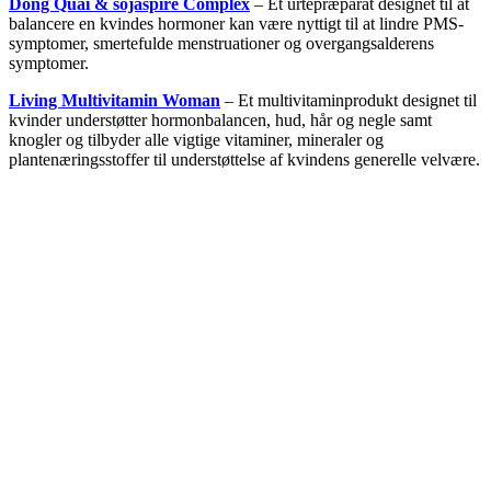
Dong Quai & sojaspire Complex
–
Et urtepræparat designet til at
balancere en kvindes hormoner kan være nyttigt til at lindre PMS-
symptomer, smertefulde menstruationer og overgangsalderens
symptomer.
Living Multivitamin Woman
–
Et multivitaminprodukt designet til
kvinder understøtter hormonbalancen, hud, hår og negle samt
knogler og tilbyder alle vigtige vitaminer, mineraler og
plantenæringsstoffer til understøttelse af kvindens generelle velvære
.