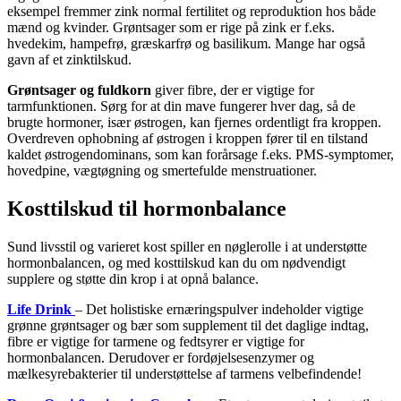
eksempel fremmer zink normal fertilitet og reproduktion hos både
mænd og kvinder. Grøntsager som er rige på zink er f.eks.
hvedekim, hampefrø, græskarfrø og basilikum. Mange har også
gavn af et zinktilskud.
Grøntsager og fuldkorn
giver fibre, der er vigtige for
tarmfunktionen. Sørg for at din mave fungerer hver dag, så de
brugte hormoner, især østrogen, kan fjernes ordentligt fra kroppen.
Overdreven ophobning af østrogen i kroppen fører til en tilstand
kaldet østrogendominans, som kan forårsage f.eks. PMS-symptomer,
hovedpine, vægtøgning og smertefulde menstruationer.
Kosttilskud til hormonbalance
Sund livsstil og varieret kost spiller en nøglerolle i at understøtte
hormonbalancen, og med kosttilskud kan du om nødvendigt
supplere og støtte din krop i at opnå balance.
Life Drink
–
Det holistiske ernæringspulver indeholder vigtige
grønne grøntsager og bær som supplement til det daglige indtag,
fibre er vigtige for tarmene og fedtsyrer er vigtige for
hormonbalancen. Derudover er fordøjelsesenzymer og
mælkesyrebakterier til understøttelse af tarmens velbefindende!