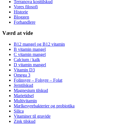
Terranova kosttilskud
Vores filosofi
Historie
Bloggen
Forhandlere
Værd at vide
B12 mangel og B12 vitamin
B vitamin mangel
C vitamin mangel
Calcium / kalk
D vitamin mangel
Vitamin D3
Omega 3
Folinsyre – Folsyre – Folat
Jerntilskud
Magnesium tilskud
Marietidsel
Multivitamin
Mælkesyrebakterier og probiotika
Silica
Vitaminer til gravide
Zink tilskud