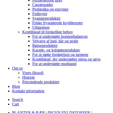
Fermenterede urter
Carotenoider
Probiotika og enzymer
Fedtsyrer
Svampeprodukter
Friske frysetørrede krydderurter
Ubiquinon
Kosttilskud til forskellige behov
For at understøtte hormonbalancen
Velvære af hud, hår og negle
Børneprodukter
Knogle- og ledstøtteprodukter
For at støtte fordøjelsen og tarmene
Kosttilskud, der understøtter stress og søvn
For at understøtte modstand
Om os
Vores filosofi
Historie
Prisvindende produkter
Blog
Kontakt information
Search
Cart
PLANTER & BÆR | INGEN FYLDSTOFFER |