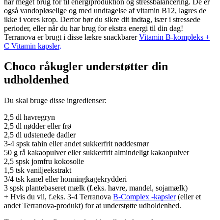
har meget brug for til energiproduktion og stressbalancering.
De er
også vandopløselige og med undtagelse af vitamin B12, lagres de
ikke i vores krop. Derfor bør du sikre dit indtag, især i stressede
perioder, eller når du har brug for ekstra energi til din dag!
Terranova er brugt i disse lækre snackbarer
Vitamin B-kompleks +
C Vitamin kapsler
.
Choco råkugler understøtter din
udholdenhed
Du skal bruge disse ingredienser:
2,5 dl havregryn
2,5 dl nødder eller frø
2,5 dl udstenede dadler
3-4 spsk tahin eller andet sukkerfrit nøddesmør
50 g rå kakaopulver eller sukkerfrit almindeligt kakaopulver
2,5 spsk jomfru kokosolie
1,5 tsk vaniljeekstrakt
3/4 tsk kanel eller honningkagekrydderi
3 spsk plantebaseret mælk (f.eks. havre, mandel, sojamælk)
+ Hvis du vil, f.eks. 3-4 Terranova
B-Complex -kapsler
(eller et
andet Terranova-produkt) for at understøtte udholdenhed.