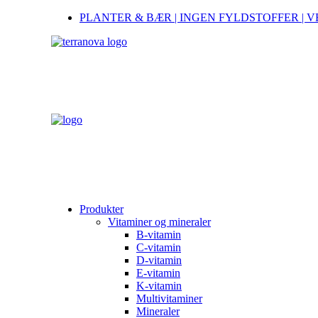
PLANTER & BÆR | INGEN FYLDSTOFFER | 
Produkter
Vitaminer og mineraler
B-vitamin
C-vitamin
D-vitamin
E-vitamin
K-vitamin
Multivitaminer
Mineraler