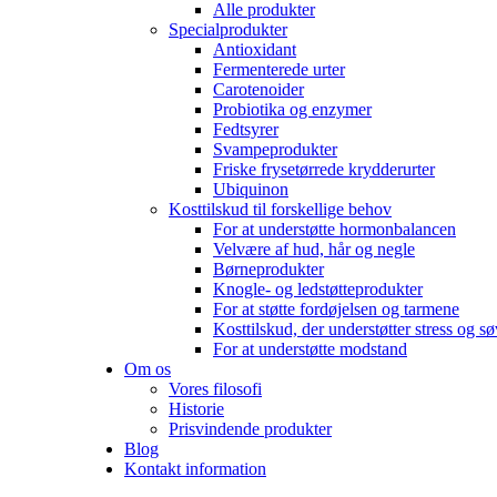
Alle produkter
Specialprodukter
Antioxidant
Fermenterede urter
Carotenoider
Probiotika og enzymer
Fedtsyrer
Svampeprodukter
Friske frysetørrede krydderurter
Ubiquinon
Kosttilskud til forskellige behov
For at understøtte hormonbalancen
Velvære af hud, hår og negle
Børneprodukter
Knogle- og ledstøtteprodukter
For at støtte fordøjelsen og tarmene
Kosttilskud, der understøtter stress og s
For at understøtte modstand
Om os
Vores filosofi
Historie
Prisvindende produkter
Blog
Kontakt information