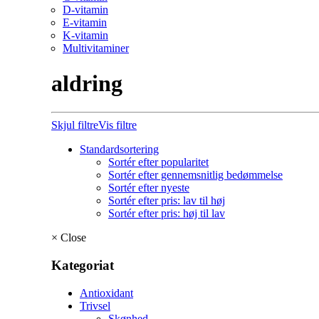
D-vitamin
E-vitamin
K-vitamin
Multivitaminer
aldring
Skjul filtre
Vis filtre
Standardsortering
Sortér efter popularitet
Sortér efter gennemsnitlig bedømmelse
Sortér efter nyeste
Sortér efter pris: lav til høj
Sortér efter pris: høj til lav
×
Close
Kategoriat
Antioxidant
Trivsel
Skønhed