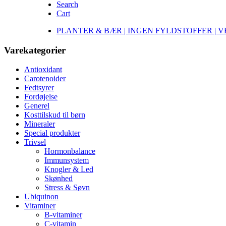
Search
Cart
PLANTER & BÆR | INGEN FYLDSTOFFER | 
Varekategorier
Antioxidant
Carotenoider
Fedtsyrer
Fordøjelse
Generel
Kosttilskud til børn
Mineraler
Special produkter
Trivsel
Hormonbalance
Immunsystem
Knogler & Led
Skønhed
Stress & Søvn
Ubiquinon
Vitaminer
B-vitaminer
C-vitamin