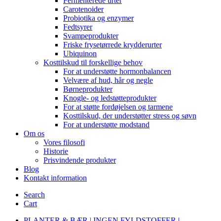
Fermenterede urter
Carotenoider
Probiotika og enzymer
Fedtsyrer
Svampeprodukter
Friske frysetørrede krydderurter
Ubiquinon
Kosttilskud til forskellige behov
For at understøtte hormonbalancen
Velvære af hud, hår og negle
Børneprodukter
Knogle- og ledstøtteprodukter
For at støtte fordøjelsen og tarmene
Kosttilskud, der understøtter stress og søvn
For at understøtte modstand
Om os
Vores filosofi
Historie
Prisvindende produkter
Blog
Kontakt information
Search
Cart
PLANTER & BÆR | INGEN FYLDSTOFFER |