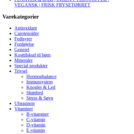
VEGANSK | FRISK FRYSETØRRET
Varekategorier
Antioxidant
Carotenoider
Fedtsyrer
Fordøjelse
Generel
Kosttilskud til børn
Mineraler
Special produkter
Trivsel
Hormonbalance
Immunsystem
Knogler & Led
Skønhed
Stress & Søvn
Ubiquinon
Vitaminer
B-vitaminer
C-vitamin
D-vitamin
E-vitamin