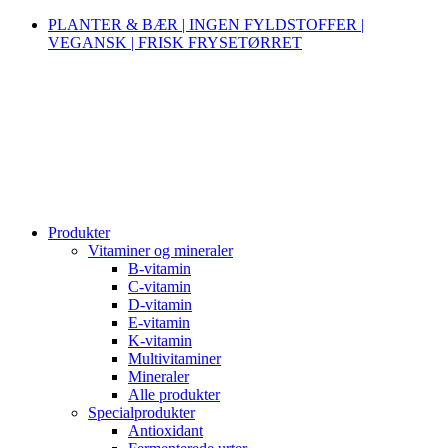
PLANTER & BÆR | INGEN FYLDSTOFFER |
VEGANSK | FRISK FRYSETØRRET
Produkter
Vitaminer og mineraler
B-vitamin
C-vitamin
D-vitamin
E-vitamin
K-vitamin
Multivitaminer
Mineraler
Alle produkter
Specialprodukter
Antioxidant