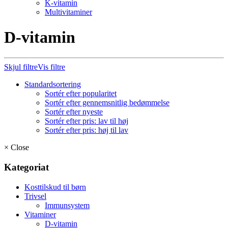
K-vitamin
Multivitaminer
D-vitamin
Skjul filtre
Vis filtre
Standardsortering
Sortér efter popularitet
Sortér efter gennemsnitlig bedømmelse
Sortér efter nyeste
Sortér efter pris: lav til høj
Sortér efter pris: høj til lav
×
Close
Kategoriat
Kosttilskud til børn
Trivsel
Immunsystem
Vitaminer
D-vitamin