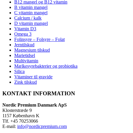
B12 mangel og B12 vitamin
B vitamin mangel
C vitamin mangel
Calcium / kalk
D vitamin mangel
Vitamin D3
Omega 3
Folinsyre – Folsyre – Folat
Jerntilskud
Magnesium tilskud
Marietidsel
Multivitamin
Mælkesyrebakterier og probiotika
Silica
Vitaminer til gravide
Zink tilskud
KONTAKT INFORMATION
Nordic Premium Danmark ApS
Klosterstræde 9
1157 København K
Tlf. +45 70253066
E-mail:
info@nordicpremium.com