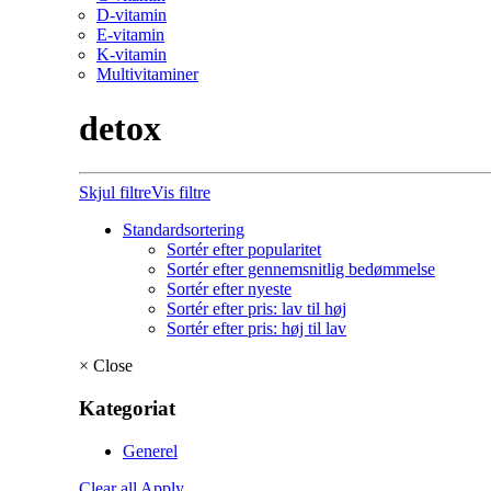
D-vitamin
E-vitamin
K-vitamin
Multivitaminer
detox
Skjul filtre
Vis filtre
Standardsortering
Sortér efter popularitet
Sortér efter gennemsnitlig bedømmelse
Sortér efter nyeste
Sortér efter pris: lav til høj
Sortér efter pris: høj til lav
×
Close
Kategoriat
Generel
Clear all
Apply