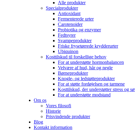
Alle produkter
Specialprodukter
Antioxidant
Fermenterede urter
Carotenoider
Probiotika og enzymer
Fedtsyrer
Svampeprodukter
Friske frysetørrede krydderurter
Ubiquinon
Kosttilskud til forskellige behov
For at understøtte hormonbalancen
Velvære af hud, hår og negle
Børneprodukter
Knogle- og ledstøtteprodukter
For at støtte fordøjelsen og tarmene
Kosttilskud, der understøtter stress og s
For at understøtte modstand
Om os
Vores filosofi
Historie
Prisvindende produkter
Blog
Kontakt information