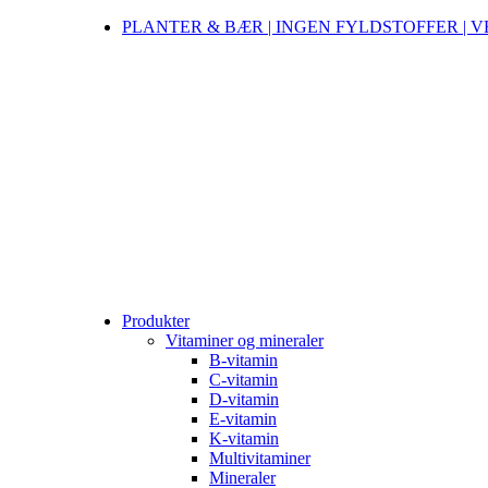
PLANTER & BÆR | INGEN FYLDSTOFFER | 
Produkter
Vitaminer og mineraler
B-vitamin
C-vitamin
D-vitamin
E-vitamin
K-vitamin
Multivitaminer
Mineraler