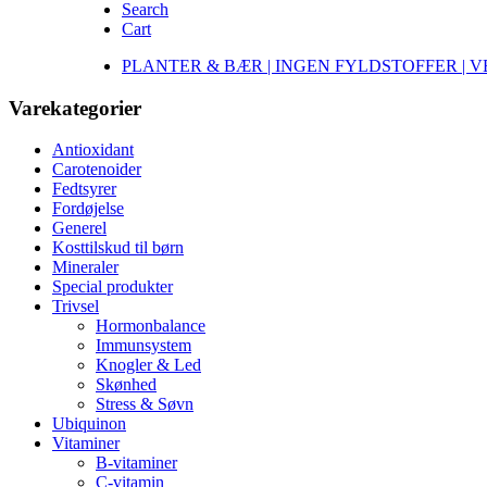
Search
Cart
PLANTER & BÆR | INGEN FYLDSTOFFER | 
Varekategorier
Antioxidant
Carotenoider
Fedtsyrer
Fordøjelse
Generel
Kosttilskud til børn
Mineraler
Special produkter
Trivsel
Hormonbalance
Immunsystem
Knogler & Led
Skønhed
Stress & Søvn
Ubiquinon
Vitaminer
B-vitaminer
C-vitamin