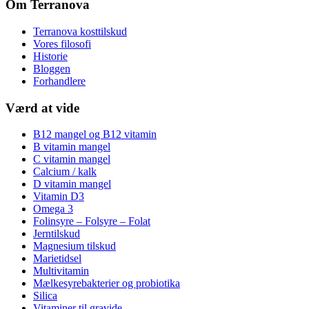
Om Terranova
Terranova kosttilskud
Vores filosofi
Historie
Bloggen
Forhandlere
Værd at vide
B12 mangel og B12 vitamin
B vitamin mangel
C vitamin mangel
Calcium / kalk
D vitamin mangel
Vitamin D3
Omega 3
Folinsyre – Folsyre – Folat
Jerntilskud
Magnesium tilskud
Marietidsel
Multivitamin
Mælkesyrebakterier og probiotika
Silica
Vitaminer til gravide