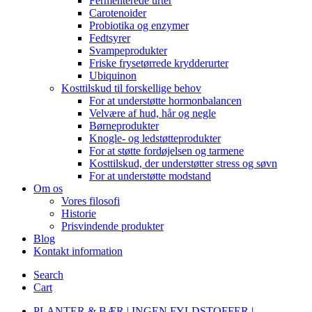
Fermenterede urter
Carotenoider
Probiotika og enzymer
Fedtsyrer
Svampeprodukter
Friske frysetørrede krydderurter
Ubiquinon
Kosttilskud til forskellige behov
For at understøtte hormonbalancen
Velvære af hud, hår og negle
Børneprodukter
Knogle- og ledstøtteprodukter
For at støtte fordøjelsen og tarmene
Kosttilskud, der understøtter stress og søvn
For at understøtte modstand
Om os
Vores filosofi
Historie
Prisvindende produkter
Blog
Kontakt information
Search
Cart
PLANTER & BÆR | INGEN FYLDSTOFFER |