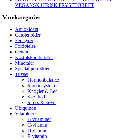
VEGANSK | FRISK FRYSETØRRET
Varekategorier
Antioxidant
Carotenoider
Fedtsyrer
Fordøjelse
Generel
Kosttilskud til børn
Mineraler
Special produkter
Trivsel
Hormonbalance
Immunsystem
Knogler & Led
Skønhed
Stress & Søvn
Ubiquinon
Vitaminer
B-vitaminer
C-vitamin
D-vitamin
E-vitamin