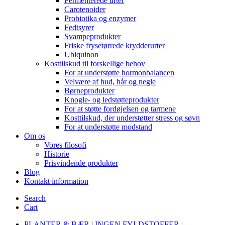
Fermenterede urter
Carotenoider
Probiotika og enzymer
Fedtsyrer
Svampeprodukter
Friske frysetørrede krydderurter
Ubiquinon
Kosttilskud til forskellige behov
For at understøtte hormonbalancen
Velvære af hud, hår og negle
Børneprodukter
Knogle- og ledstøtteprodukter
For at støtte fordøjelsen og tarmene
Kosttilskud, der understøtter stress og søvn
For at understøtte modstand
Om os
Vores filosofi
Historie
Prisvindende produkter
Blog
Kontakt information
Search
Cart
PLANTER & BÆR | INGEN FYLDSTOFFER |