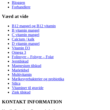
Bloggen
Forhandlere
Værd at vide
B12 mangel og B12 vitamin
B vitamin mangel
C vitamin mangel
Calcium / kalk
D vitamin mangel
Vitamin D3
Omega 3
Folinsyre – Folsyre – Folat
Jerntilskud
Magnesium tilskud
Marietidsel
Multivitamin
Mælkesyrebakterier og probiotika
Silica
Vitaminer til gravide
Zink tilskud
KONTAKT INFORMATION