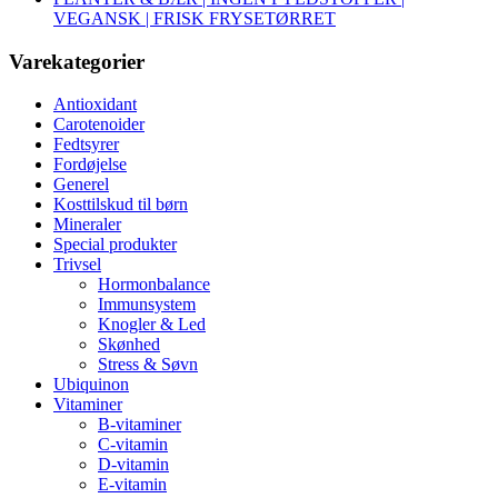
VEGANSK | FRISK FRYSETØRRET
Varekategorier
Antioxidant
Carotenoider
Fedtsyrer
Fordøjelse
Generel
Kosttilskud til børn
Mineraler
Special produkter
Trivsel
Hormonbalance
Immunsystem
Knogler & Led
Skønhed
Stress & Søvn
Ubiquinon
Vitaminer
B-vitaminer
C-vitamin
D-vitamin
E-vitamin