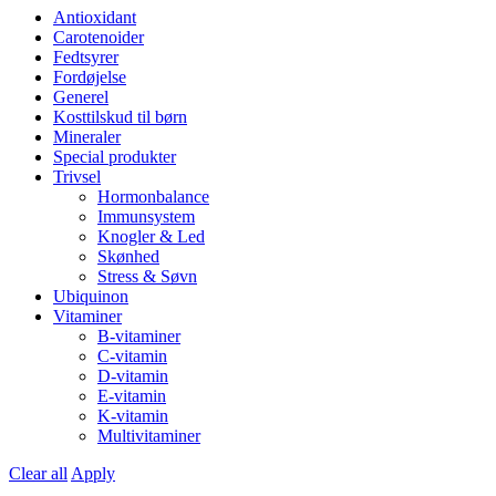
Antioxidant
Carotenoider
Fedtsyrer
Fordøjelse
Generel
Kosttilskud til børn
Mineraler
Special produkter
Trivsel
Hormonbalance
Immunsystem
Knogler & Led
Skønhed
Stress & Søvn
Ubiquinon
Vitaminer
B-vitaminer
C-vitamin
D-vitamin
E-vitamin
K-vitamin
Multivitaminer
Clear all
Apply