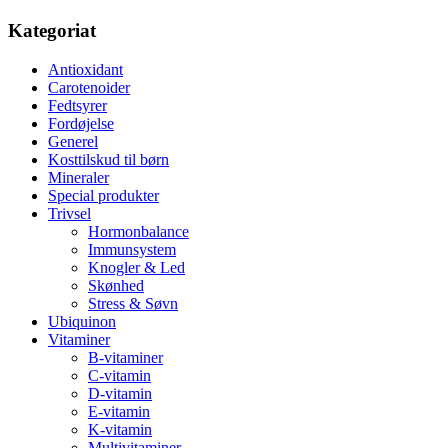
Kategoriat
Antioxidant
Carotenoider
Fedtsyrer
Fordøjelse
Generel
Kosttilskud til børn
Mineraler
Special produkter
Trivsel
Hormonbalance
Immunsystem
Knogler & Led
Skønhed
Stress & Søvn
Ubiquinon
Vitaminer
B-vitaminer
C-vitamin
D-vitamin
E-vitamin
K-vitamin
Multivitaminer