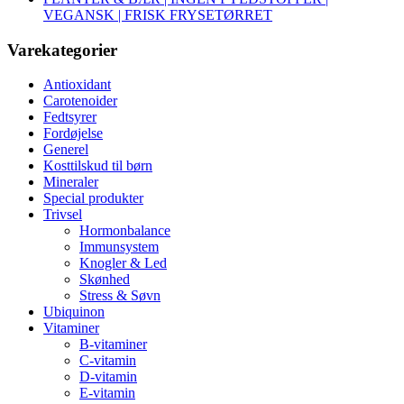
VEGANSK | FRISK FRYSETØRRET
Varekategorier
Antioxidant
Carotenoider
Fedtsyrer
Fordøjelse
Generel
Kosttilskud til børn
Mineraler
Special produkter
Trivsel
Hormonbalance
Immunsystem
Knogler & Led
Skønhed
Stress & Søvn
Ubiquinon
Vitaminer
B-vitaminer
C-vitamin
D-vitamin
E-vitamin