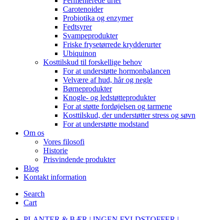
Fermenterede urter
Carotenoider
Probiotika og enzymer
Fedtsyrer
Svampeprodukter
Friske frysetørrede krydderurter
Ubiquinon
Kosttilskud til forskellige behov
For at understøtte hormonbalancen
Velvære af hud, hår og negle
Børneprodukter
Knogle- og ledstøtteprodukter
For at støtte fordøjelsen og tarmene
Kosttilskud, der understøtter stress og søvn
For at understøtte modstand
Om os
Vores filosofi
Historie
Prisvindende produkter
Blog
Kontakt information
Search
Cart
PLANTER & BÆR | INGEN FYLDSTOFFER |