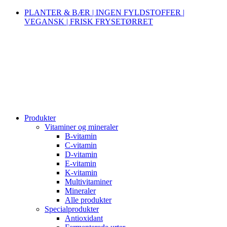
PLANTER & BÆR | INGEN FYLDSTOFFER |
VEGANSK | FRISK FRYSETØRRET
Produkter
Vitaminer og mineraler
B-vitamin
C-vitamin
D-vitamin
E-vitamin
K-vitamin
Multivitaminer
Mineraler
Alle produkter
Specialprodukter
Antioxidant