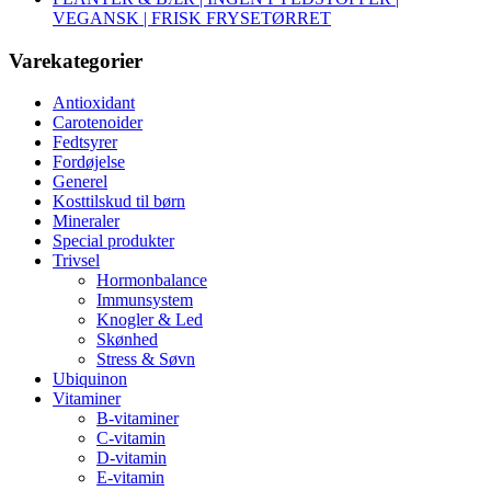
VEGANSK | FRISK FRYSETØRRET
Varekategorier
Antioxidant
Carotenoider
Fedtsyrer
Fordøjelse
Generel
Kosttilskud til børn
Mineraler
Special produkter
Trivsel
Hormonbalance
Immunsystem
Knogler & Led
Skønhed
Stress & Søvn
Ubiquinon
Vitaminer
B-vitaminer
C-vitamin
D-vitamin
E-vitamin