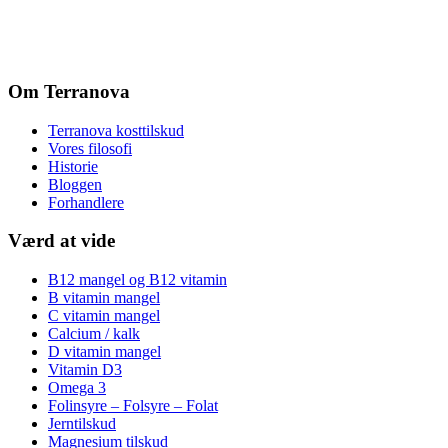
Om Terranova
Terranova kosttilskud
Vores filosofi
Historie
Bloggen
Forhandlere
Værd at vide
B12 mangel og B12 vitamin
B vitamin mangel
C vitamin mangel
Calcium / kalk
D vitamin mangel
Vitamin D3
Omega 3
Folinsyre – Folsyre – Folat
Jerntilskud
Magnesium tilskud