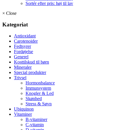
Sortér efter pris: høj til lav
×
Close
Kategoriat
Antioxidant
Carotenoider
Fedtsyrer
Fordøjelse
Generel
Kosttilskud til børn
Mineraler
Special produkter
Trivsel
Hormonbalance
Immunsystem
Knogler & Led
Skønhed
Stress & Søvn
Ubiquinon
Vitaminer
B-vitaminer
C-vitamin
D-vitamin