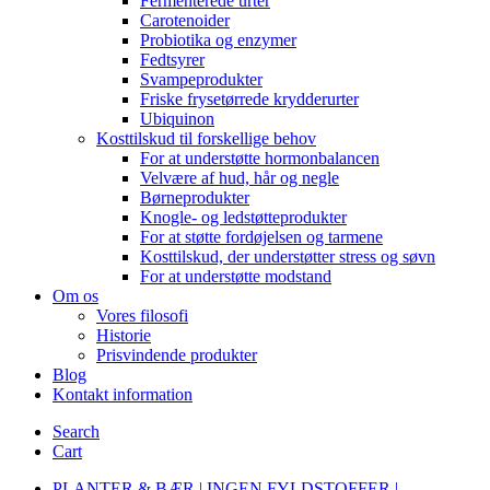
Fermenterede urter
Carotenoider
Probiotika og enzymer
Fedtsyrer
Svampeprodukter
Friske frysetørrede krydderurter
Ubiquinon
Kosttilskud til forskellige behov
For at understøtte hormonbalancen
Velvære af hud, hår og negle
Børneprodukter
Knogle- og ledstøtteprodukter
For at støtte fordøjelsen og tarmene
Kosttilskud, der understøtter stress og søvn
For at understøtte modstand
Om os
Vores filosofi
Historie
Prisvindende produkter
Blog
Kontakt information
Search
Cart
PLANTER & BÆR | INGEN FYLDSTOFFER |