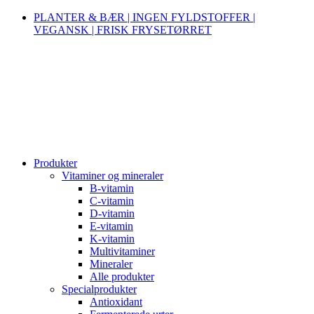
PLANTER & BÆR | INGEN FYLDSTOFFER |
VEGANSK | FRISK FRYSETØRRET
Produkter
Vitaminer og mineraler
B-vitamin
C-vitamin
D-vitamin
E-vitamin
K-vitamin
Multivitaminer
Mineraler
Alle produkter
Specialprodukter
Antioxidant