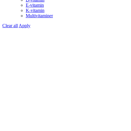
E-vitamin
K-vitamin
Multivitaminer
Clear all
Apply