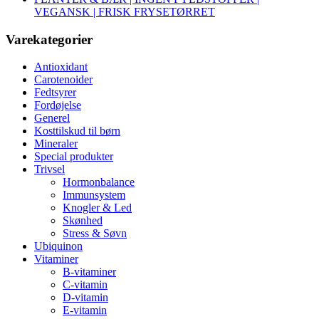
VEGANSK | FRISK FRYSETØRRET
Varekategorier
Antioxidant
Carotenoider
Fedtsyrer
Fordøjelse
Generel
Kosttilskud til børn
Mineraler
Special produkter
Trivsel
Hormonbalance
Immunsystem
Knogler & Led
Skønhed
Stress & Søvn
Ubiquinon
Vitaminer
B-vitaminer
C-vitamin
D-vitamin
E-vitamin