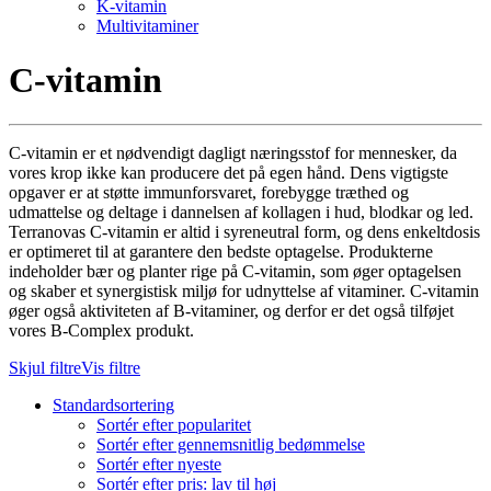
K-vitamin
Multivitaminer
C-vitamin
C-vitamin er et nødvendigt dagligt næringsstof for mennesker, da
vores krop ikke kan producere det på egen hånd. Dens vigtigste
opgaver er at støtte immunforsvaret, forebygge træthed og
udmattelse og deltage i dannelsen af ​​kollagen i hud, blodkar og led.
Terranovas C-vitamin er altid i syreneutral form, og dens enkeltdosis
er optimeret til at garantere den bedste optagelse. Produkterne
indeholder bær og planter rige på C-vitamin, som øger optagelsen
og skaber et synergistisk miljø for udnyttelse af vitaminer. C-vitamin
øger også aktiviteten af ​​B-vitaminer, og derfor er det også tilføjet
vores B-Complex produkt.
Skjul filtre
Vis filtre
Standardsortering
Sortér efter popularitet
Sortér efter gennemsnitlig bedømmelse
Sortér efter nyeste
Sortér efter pris: lav til høj