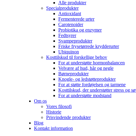
Alle produkter
Specialprodukter
Antioxidant
Fermenterede urter
Carotenoider
Probiotika og enzymer
Fedtsyrer
Svampeprodukter
Friske frysetørrede krydderurter
Ubiquinon
Kosttilskud til forskellige behov
For at understøtte hormonbalancen
Velvære af hud, hår og negle
Børneprodukter
Knogle- og ledstøtteprodukter
For at støtte fordøjelsen og tarmene
Kosttilskud, der understøtter stress og s
For at understøtte modstand
Om os
Vores filosofi
Historie
Prisvindende produkter
Blog
Kontakt information