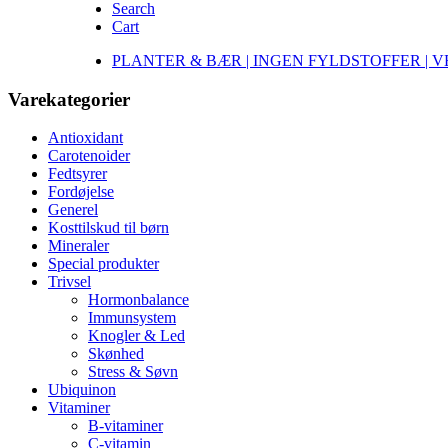
Search
Cart
PLANTER & BÆR | INGEN FYLDSTOFFER | 
Varekategorier
Antioxidant
Carotenoider
Fedtsyrer
Fordøjelse
Generel
Kosttilskud til børn
Mineraler
Special produkter
Trivsel
Hormonbalance
Immunsystem
Knogler & Led
Skønhed
Stress & Søvn
Ubiquinon
Vitaminer
B-vitaminer
C-vitamin