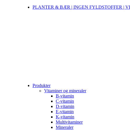
PLANTER & BÆR | INGEN FYLDSTOFFER | 
Produkter
Vitaminer og mineraler
B-vitamin
C-vitamin
D-vitamin
E-vitamin
K-vitamin
Multivitaminer
Mineraler