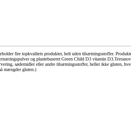
eholder fire topkvalitets produkter, helt uden tilsætningsstoffer. Produ
 ernæringspulver og plantebaseret Green Child D3 vitamin D3.
Terranova
rvering, sødemidler eller andre tilsætningsstoffer, heller ikke gluten, 
må mængder gluten.)