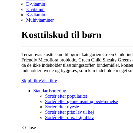
D-vitamin
E-vitamin
K-vitamin
Multivitaminer
Kosttilskud til børn
Terranovas kosttilskud til børn i kategorien Green Child ind
Friendly Microflora probiotic, Green Child Sneaky Greens
da de ikke indeholder tilsætningsstoffer, bindemidler, konse
indeholder hvede og byggræs, som kan indeholde meget s
Skjul filtre
Vis filtre
Standardsortering
Sortér efter popularitet
Sortér efter gennemsnitlig bedømmelse
Sortér efter nyeste
Sortér efter pris: lav til høj
Sortér efter pris: høj til lav
×
Close