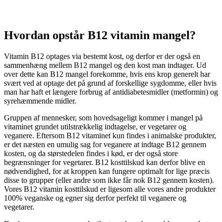
Hvordan opstår B12 vitamin mangel?
Vitamin B12 optages via bestemt kost, og derfor er der også en
sammenhæng mellem B12 mangel og den kost man indtager. Ud
over dette kan B12 mangel forekomme, hvis ens krop generelt har
svært ved at optage det på grund af forskellige sygdomme, eller hvis
man har haft et længere forbrug af antidiabetesmidler (metformin) og
syrehæmmende midler.
Gruppen af mennesker, som hovedsageligt kommer i mangel på
vitaminet grundet utilstrækkelig indtagelse, er vegetarer og
veganere. Eftersom B12 vitaminet kun findes i animalske produkter,
er det næsten en umulig sag for veganere at indtage B12 gennem
kosten, og da størstedelen findes i kød, er der også store
begrænsninger for vegetarer. B12 kosttilskud kan derfor blive en
nødvendighed, for at kroppen kan fungere optimalt for lige præcis
disse to grupper (eller andre som ikke får nok B12 gennem kosten).
Vores B12 vitamin kosttilskud er ligesom alle vores andre produkter
100% veganske og egner sig derfor perfekt til veganere og
vegetarer.