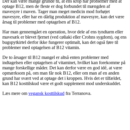
Der kan være mange grunde til, at ens krop har problemer med at
optage B12, men de fleste er dog forbundet til mængden af
mavesyre i maven. Tager man meget medicin mod forhøjet
mavesyre, eller har en dårlig produktion af mavesyre, kan det være
årsag til problemer med optagelsen af B12.
Har man gennemgået en operation, hvor dele af ens tyndtarm eller
mavesæk er blevet fjernet (ved cøliaki eller Crohns sygdom), og ens
bugspytkirtel derfor ikke fungerer optimalt, kan det også føre til
problemer med optagelsen af B12 vitamin.
De to årsager til B12 mangel er altså enten problemer med
indtagelsen eller optagelsen af vitaminet, hvilket kan forekomme på
mange forskellige måder. Det kan derfor være en god idé, at være
opmærksom på, om man får nok B12, eller om man af en anden
grund har svært ved at optage det i kroppen. Hvis det er tilfældet,
kan B12 kosttilskud være et godt supplement mod underskuddet.
Læs mere om
vegansk kosttilskud
fra Terranova.