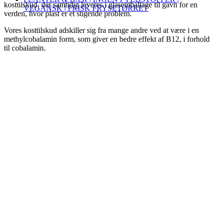
kosttilskud, der samtidig leveres i glasemballage til gavn for en
VEGANSK | FRISK FRYSETØRRET
verden, hvor plast er et stigende problem.
Vores kosttilskud adskiller sig fra mange andre ved at være i en
methylcobalamin form, som giver en bedre effekt af B12, i forhold
til cobalamin.