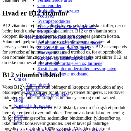
Fermenterede urter
vitaminet her.
Carotenoider
Probiotika og enzymer
Hvad er B12 vitamin?
Fedtsyrer
Svampeprodukter
B12 vitamin er et fælles udtryk for en række kemiske stoffer, der er
Friske frysetørrede krydderurter
bedre kendt under navnet kobalaminer. B12 er et vitamin som
Ubiquinon
kroppen ikke selv producerer, men som optages gennem kosten.
Kosttilskud til forskellige behov
Vitaminet hjælper til at skabe nye blodlegemer, og sikrer at
For at understøtte hormonbalancen
nervesystemet fungerer som det skal. Derfor tages B12 eksempelvis
Velvære af hud, hår og negle
for styrkelse af immunsystemet, mod træthed og for at opretholde
Børneprodukter
den normale funktion i nervesystemet. Med andre ord sikrer B12, at
Knogle- og ledstøtteprodukter
du ikke rammes af blodmangel.
For at støtte fordøjelsen og tarmene
Kosttilskud, der understøtter stress og søvn
B12 vitamin tilskud
For at understøtte modstand
Om os
Vores filosofi
Vores B12 vitamin tilskud bidrager til kroppens produktion af nye
Historie
blodlegemer, som sørger for at nervesystemet fungerer. Derudover
Prisvindende produkter
bidrager vitaminet til kroppens immunsystem og mod træthed.
Blog
Kontakt information
Du får ikke kun et effektivt B12 tilskud, men du får også et produkt
hvor der er tænkt over indholdet. Terranovas kosttilskud er nemlig
Search
fri for tilsætningsstoffer, sødemidler, bindemidler, fyldestoffer og
Cart
ikke mindst konserveringsmidler. Det er lavet på naturlige
ingredienser og derfor 100% vegansk. Vi kalder det et rent
PLANTER & BÆR | INGEN FYLDSTOFFER |