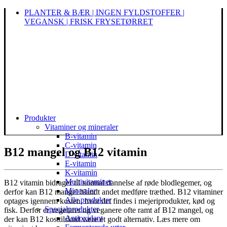
PLANTER & BÆR | INGEN FYLDSTOFFER |
VEGANSK | FRISK FRYSETØRRET
Produkter
Vitaminer og mineraler
B-vitamin
C-vitamin
B12 mangel og B12 vitamin
D-vitamin
E-vitamin
K-vitamin
Multivitaminer
B12 vitamin bidrager til normal dannelse af røde blodlegemer, og
Mineraler
derfor kan B12 mangel blandt andet medføre træthed. B12 vitaminer
Alle produkter
optages igennem kosten, hvor det findes i mejeriprodukter, kød og
Specialprodukter
fisk. Derfor er vegetarer og veganere ofte ramt af B12 mangel, og
Antioxidant
der kan B12 kosttilskud være et godt alternativ. Læs mere om