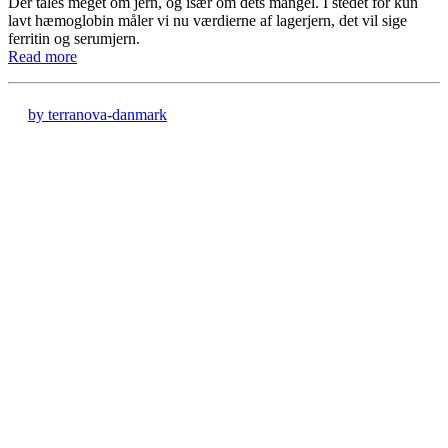
Der tales meget om jern, og især om dets mangel. I stedet for kun
lavt hæmoglobin måler vi nu værdierne af lagerjern, det vil sige
ferritin og serumjern.
Read more
by terranova-danmark