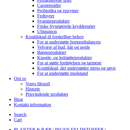
Fermenterede urter
Carotenoider
Probiotika og enzymer
Fedtsyrer
Svampeprodukter
Friske frysetørrede krydderurter
Ubiquinon
Kosttilskud til forskellige behov
For at understøtte hormonbalancen
Velvære af hud, hår og negle
Børneprodukter
Knogle- og ledstøtteprodukter
For at støtte fordøjelsen og tarmene
Kosttilskud, der understøtter stress og søvn
For at understøtte modstand
Om os
Vores filosofi
Historie
Prisvindende produkter
Blog
Kontakt information
Search
Cart
PLANTER & BÆR | INGEN FYLDSTOFFER |