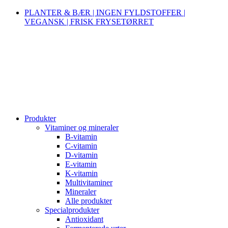
PLANTER & BÆR | INGEN FYLDSTOFFER |
VEGANSK | FRISK FRYSETØRRET
Produkter
Vitaminer og mineraler
B-vitamin
C-vitamin
D-vitamin
E-vitamin
K-vitamin
Multivitaminer
Mineraler
Alle produkter
Specialprodukter
Antioxidant