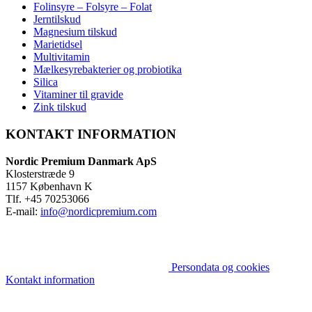
Folinsyre – Folsyre – Folat
Jerntilskud
Magnesium tilskud
Marietidsel
Multivitamin
Mælkesyrebakterier og probiotika
Silica
Vitaminer til gravide
Zink tilskud
KONTAKT INFORMATION
Nordic Premium Danmark ApS
Klosterstræde 9
1157 København K
Tlf. +45 70253066
E-mail:
info@nordicpremium.com
Persondata og cookies
Kontakt information