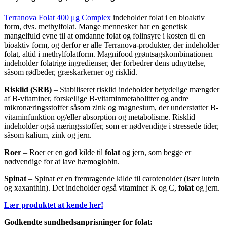
Terranova Folat 400 μg Complex
indeholder folat i en bioaktiv
form, dvs. methylfolat. Mange mennesker har en genetisk
mangelfuld evne til at omdanne folat og folinsyre i kosten til en
bioaktiv form, og derfor er alle Terranova-produkter, der indeholder
folat, altid i methylfolatform. Magnifood grøntsagskombinationen
indeholder folatrige ingredienser, der forbedrer dens udnyttelse,
såsom rødbeder, græskarkerner og risklid.
Risklid (SRB)
– Stabiliseret risklid indeholder betydelige mængder
af B-vitaminer, forskellige B-vitaminmetabolitter og andre
mikronæringsstoffer såsom zink og magnesium, der understøtter B-
vitaminfunktion og/eller absorption og metabolisme. Risklid
indeholder også næringsstoffer, som er nødvendige i stressede tider,
såsom kalium, zink og jern.
Roer
– Roer er en god kilde til
folat
og jern, som begge er
nødvendige for at lave hæmoglobin.
Spinat
– Spinat er en fremragende kilde til carotenoider (især lutein
og xaxanthin). Det indeholder også vitaminer K og C,
folat
og jern.
Lær produktet at kende her!
Godkendte sundhedsanprisninger for folat: