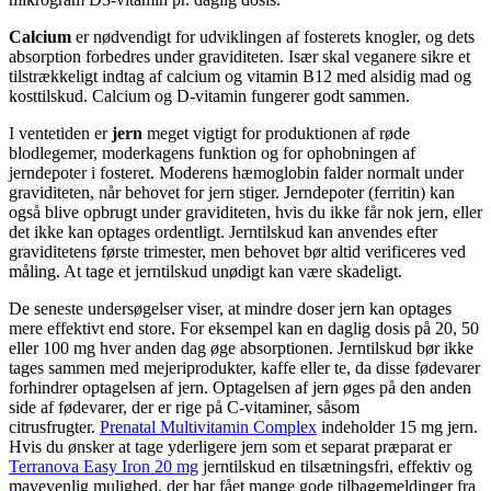
Calcium
er nødvendigt for udviklingen af ​​fosterets knogler, og dets
absorption forbedres under graviditeten. Især skal veganere sikre et
tilstrækkeligt indtag af calcium og vitamin B12 med alsidig mad og
kosttilskud. Calcium og D-vitamin fungerer godt sammen.
I ventetiden er
jern
meget vigtigt for produktionen af ​​røde
blodlegemer, moderkagens funktion og for ophobningen af ​​
jerndepoter i fosteret. Moderens hæmoglobin falder normalt under
graviditeten, når behovet for jern stiger. Jerndepoter (ferritin) kan
også blive opbrugt under graviditeten, hvis du ikke får nok jern, eller
det ikke kan optages ordentligt. Jerntilskud kan anvendes efter
graviditetens første trimester, men behovet bør altid verificeres ved
måling. At tage et jerntilskud unødigt kan være skadeligt.
De seneste undersøgelser viser, at mindre doser jern kan optages
mere effektivt end store. For eksempel kan en daglig dosis på 20, 50
eller 100 mg hver anden dag øge absorptionen. Jerntilskud bør ikke
tages sammen med mejeriprodukter, kaffe eller te, da disse fødevarer
forhindrer optagelsen af ​​jern. Optagelsen af ​​jern øges på den anden
side af fødevarer, der er rige på C-vitaminer, såsom
citrusfrugter.
Prenatal Multivitamin Complex
indeholder 15 mg jern.
Hvis du ønsker at tage yderligere jern som et separat præparat er
Terranova Easy Iron 20 mg
jerntilskud en tilsætningsfri, effektiv og
mavevenlig mulighed, der har fået mange gode tilbagemeldinger fra