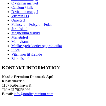
C vitamin mangel
Calcium / kalk
D vitamin mangel
Vitamin D3
Omega 3
Folinsyre – Folsyre – Folat
Jerntilskud
Magnesium tilskud
Marietidsel
Multivitamin
Mælkesyrebakterier og probiotika
Silica
Vitaminer til gravide
Zink tilskud
KONTAKT INFORMATION
Nordic Premium Danmark ApS
Klosterstræde 9
1157 København K
Tlf. +45 70253066
E-mail:
info@nordicpremium.com