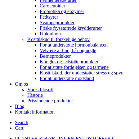
Fermenterede urter
Carotenoider
Probiotika og enzymer
Fedtsyrer
Svampeprodukter
Friske frysetørrede krydderurter
Ubiquinon
Kosttilskud til forskellige behov
For at understøtte hormonbalancen
Velvære af hud, hår og negle
Børneprodukter
Knogle- og ledstøtteprodukter
For at støtte fordøjelsen og tarmene
Kosttilskud, der understøtter stress og søvn
For at understøtte modstand
Om os
Vores filosofi
Historie
Prisvindende produkter
Blog
Kontakt information
Search
Cart
PLANTER & BÆR | INGEN FYLDSTOFFER |