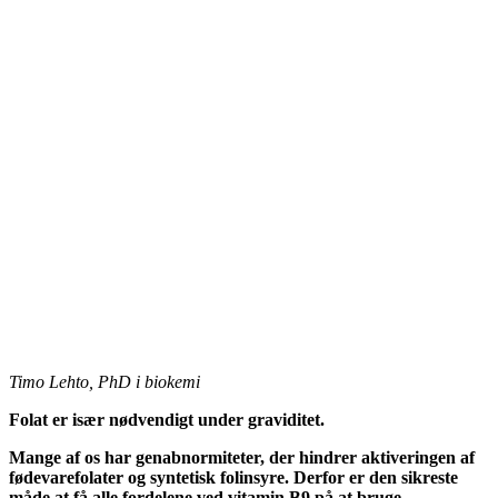
Timo Lehto, PhD i biokemi
Folat er især nødvendigt under graviditet.
Mange af os har genabnormiteter, der hindrer aktiveringen af ​​
fødevarefolater og syntetisk folinsyre. Derfor er den sikreste
måde at få alle fordelene ved vitamin B9 på at bruge