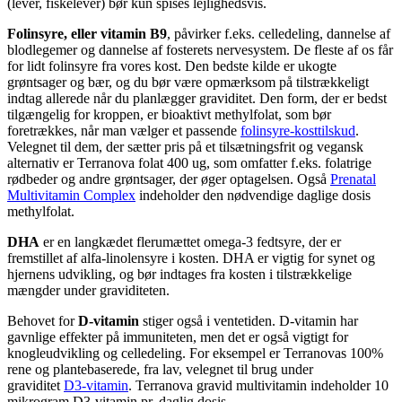
(lever, fiskelever) bør kun spises lejlighedsvis.
Folinsyre, eller vitamin B9
, påvirker f.eks. celledeling, dannelse af
blodlegemer og dannelse af fosterets nervesystem. De fleste af os får
for lidt folinsyre fra vores kost. Den bedste kilde er ukogte
grøntsager og bær, og du bør være opmærksom på tilstrækkeligt
indtag allerede når du planlægger graviditet. Den form, der er bedst
tilgængelig for kroppen, er bioaktivt methylfolat, som bør
foretrækkes, når man vælger et passende
folinsyre-kosttilskud
.
Velegnet til dem, der sætter pris på et tilsætningsfrit og vegansk
alternativ er
Terranova folat 400 ug,
som omfatter f.eks. folatrige
rødbeder og andre grøntsager, der øger optagelsen. Også
Prenatal
Multivitamin Complex
indeholder den nødvendige daglige dosis
methylfolat
.
DHA
er en langkædet flerumættet omega-3 fedtsyre, der er
fremstillet af alfa-linolensyre i kosten. DHA er vigtig for synet og
hjernens udvikling, og bør indtages fra kosten i tilstrækkelige
mængder under graviditeten.
Behovet for
D-vitamin
stiger også i ventetiden. D-vitamin har
gavnlige effekter på immuniteten, men det er også vigtigt for
knogleudvikling og celledeling. For eksempel er Terranovas 100%
rene og plantebaserede, fra lav, velegnet til brug under
graviditet
D3-vitamin
.
Terranova gravid multivitamin indeholder 10
mikrogram D3-vitamin pr. daglig dosis.