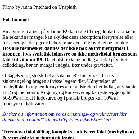
Photo by Anna Pritchard on Unsplash
Folatmangel
En alvorlig mangel på vitamin B9 kan føre til megaloblastisk anæmi.
En sekundær mangel kan skyldes dens absorptionsforstyrrelse eller
for eksempel det øgede behov forårsaget af graviditet og amning.
Hos alle mennesker dannes der ikke nok aktivt methylfolat i
kroppen, hvis syntetisk folinsyre og ikke methylfolat bruges som
kilde til vitamin B9
. Da et tilstrækkeligt indtag af folat påvirker
celledeling, bør en mangel undgås, især under graviditet.
Optagelsen og stofskiftet af vitamin B9 forstyrres af f.eks.
zinkmangel og brugen af ​​visse lægemidler. Udnyttelsen af ​​
methylfolat i kroppen forstyrres af et utilstrækkeligt indtag af vitamin
B12 og methionin. Kogning og konservering kan ødelægge op til
50-90% af folat i fødevarer, og i praksis bruges kun 10% af
folinsyren i fødevarer.
Ønsker du information om vores ernærings- og wellnessartikler
direkte til din e-mail? Tilmeld dig vores nyhedsbrev her!
Terranova folat 400 μg kompleks – aktiveret folat (methylfolat)
& synergistiske grønne grøntsager