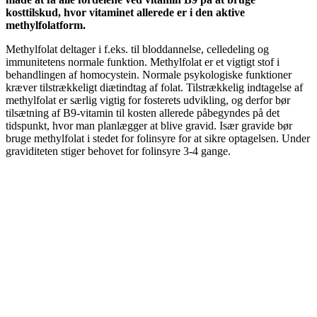
kosttilskud, hvor vitaminet allerede er i den aktive
methylfolatform.
Methylfolat deltager i f.eks. til bloddannelse, celledeling og
immunitetens normale funktion. Methylfolat er et vigtigt stof i
behandlingen af ​​homocystein. Normale psykologiske funktioner
kræver tilstrækkeligt diætindtag af folat. Tilstrækkelig indtagelse af
methylfolat er særlig vigtig for fosterets udvikling, og derfor bør
tilsætning af B9-vitamin til kosten allerede påbegyndes på det
tidspunkt, hvor man planlægger at blive gravid. Især gravide bør
bruge methylfolat i stedet for folinsyre for at sikre optagelsen. Under
graviditeten stiger behovet for folinsyre 3-4 gange.