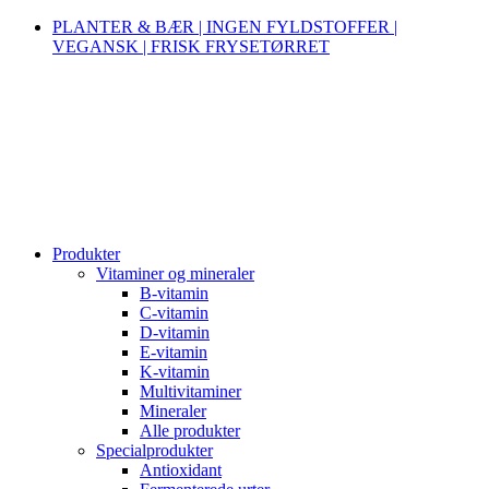
PLANTER & BÆR | INGEN FYLDSTOFFER |
VEGANSK | FRISK FRYSETØRRET
Produkter
Vitaminer og mineraler
B-vitamin
C-vitamin
D-vitamin
E-vitamin
K-vitamin
Multivitaminer
Mineraler
Alle produkter
Specialprodukter
Antioxidant