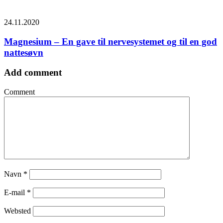
24.11.2020
Magnesium – En gave til nervesystemet og til en god
nattesøvn
Add comment
Comment
Navn
*
E-mail
*
Websted