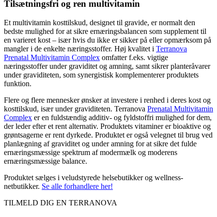
Tilsætningsfri og ren multivitamin
Et multivitamin kosttilskud, designet til gravide, er normalt den
bedste mulighed for at sikre ernæringsbalancen som supplement til
en varieret kost – især hvis du ikke er sikker på eller opmærksom på
mangler i de enkelte næringsstoffer. Høj kvalitet i
Terranova
Prenatal Multivitamin Complex
omfatter f.eks. vigtige
næringsstoffer under graviditet og amning, samt sikrer planteråvarer
under graviditeten, som synergistisk komplementerer produktets
funktion.
Flere og flere mennesker ønsker at investere i renhed i deres kost og
kosttilskud, især under graviditeten. Terranova
Prenatal Multivitamin
Complex
er en fuldstændig additiv- og fyldstoffri mulighed for dem,
der leder efter et rent alternativ. Produktets vitaminer er bioaktive og
grøntsagerne er rent dyrkede. Produktet er også velegnet til brug ved
planlægning af graviditet og under amning for at sikre det fulde
ernæringsmæssige spektrum af modermælk og moderens
ernæringsmæssige balance.
Produktet sælges i veludstyrede helsebutikker og wellness-
netbutikker
.
Se alle forhandlere her!
TILMELD DIG EN TERRANOVA