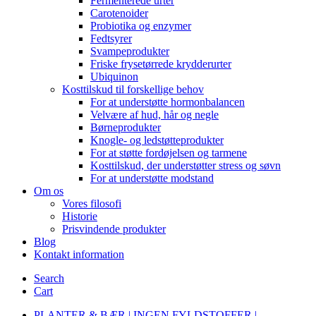
Fermenterede urter
Carotenoider
Probiotika og enzymer
Fedtsyrer
Svampeprodukter
Friske frysetørrede krydderurter
Ubiquinon
Kosttilskud til forskellige behov
For at understøtte hormonbalancen
Velvære af hud, hår og negle
Børneprodukter
Knogle- og ledstøtteprodukter
For at støtte fordøjelsen og tarmene
Kosttilskud, der understøtter stress og søvn
For at understøtte modstand
Om os
Vores filosofi
Historie
Prisvindende produkter
Blog
Kontakt information
Search
Cart
PLANTER & BÆR | INGEN FYLDSTOFFER |