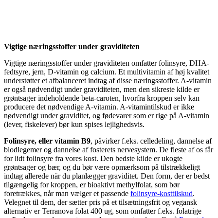
Vigtige næringsstoffer under graviditeten
Vigtige næringsstoffer under graviditeten omfatter folinsyre, DHA-
fedtsyre, jern, D-vitamin og calcium. Et multivitamin af høj kvalitet
understøtter et afbalanceret indtag af disse næringsstoffer. A-vitamin
er også nødvendigt under graviditeten, men den sikreste kilde er
grøntsager indeholdende beta-caroten, hvorfra kroppen selv kan
producere det nødvendige A-vitamin. A-vitamintilskud er ikke
nødvendigt under graviditet, og fødevarer som er rige på A-vitamin
(lever, fiskelever) bør kun spises lejlighedsvis.
Folinsyre, eller vitamin B9
, påvirker f.eks. celledeling, dannelse af
blodlegemer og dannelse af fosterets nervesystem. De fleste af os får
for lidt folinsyre fra vores kost. Den bedste kilde er ukogte
grøntsager og bær, og du bør være opmærksom på tilstrækkeligt
indtag allerede når du planlægger graviditet. Den form, der er bedst
tilgængelig for kroppen, er bioaktivt methylfolat, som bør
foretrækkes, når man vælger et passende
folinsyre-kosttilskud
.
Velegnet til dem, der sætter pris på et tilsætningsfrit og vegansk
alternativ er
Terranova folat 400 ug,
som omfatter f.eks. folatrige