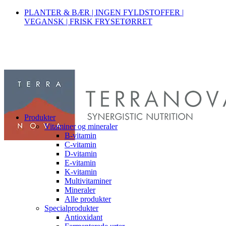
PLANTER & BÆR | INGEN FYLDSTOFFER |
VEGANSK | FRISK FRYSETØRRET
Produkter
Vitaminer og mineraler
B-vitamin
C-vitamin
D-vitamin
E-vitamin
K-vitamin
Multivitaminer
Mineraler
Alle produkter
Specialprodukter
Antioxidant