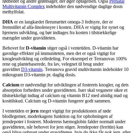
rødbeder og andre grøntsager, der øger optagelsen. Også
Prenatal
Multivitamin Complex
indeholder den nødvendige daglige dosis
methylfolat
.
DHA
er en langkædet flerumættet omega-3 fedtsyre, der er
fremstillet af alfa-linolensyre i kosten. DHA er vigtig for synet og
hjernens udvikling, og bør indtages fra kosten i tilstrækkelige
mængder under graviditeten.
Behovet for
D-vitamin
stiger også i ventetiden. D-vitamin har
gavnlige effekter på immuniteten, men det er også vigtigt for
knogleudvikling og celledeling. For eksempel er Terranovas 100%
rene og plantebaserede, fra lav, velegnet til brug under
graviditet
D3-vitamin
.
Terranova gravid multivitamin indeholder 10
mikrogram D3-vitamin pr. daglig dosis.
Calcium
er nødvendigt for udviklingen af ​​fosterets knogler, og dets
absorption forbedres under graviditeten. Især skal veganere sikre et
tilstrækkeligt indtag af calcium og vitamin B12 med alsidig mad og
kosttilskud. Calcium og D-vitamin fungerer godt sammen.
I ventetiden er
jern
meget vigtigt for produktionen af ​​røde
blodlegemer, moderkagens funktion og for ophobningen af ​​
jerndepoter i fosteret. Moderens hæmoglobin falder normalt under
graviditeten, når behovet for jern stiger. Jerndepoter (ferritin) kan
også blive opbrugt under graviditeten, hvis du ikke får nok jern, eller