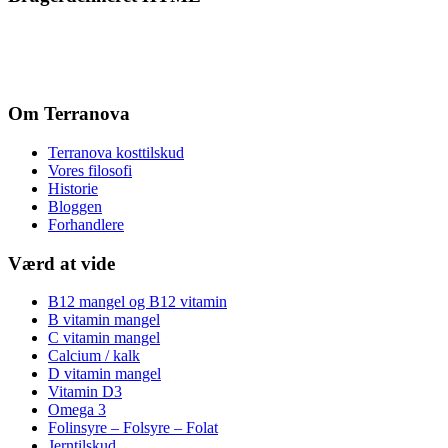
Om Terranova
Terranova kosttilskud
Vores filosofi
Historie
Bloggen
Forhandlere
Værd at vide
B12 mangel og B12 vitamin
B vitamin mangel
C vitamin mangel
Calcium / kalk
D vitamin mangel
Vitamin D3
Omega 3
Folinsyre – Folsyre – Folat
Jerntilskud