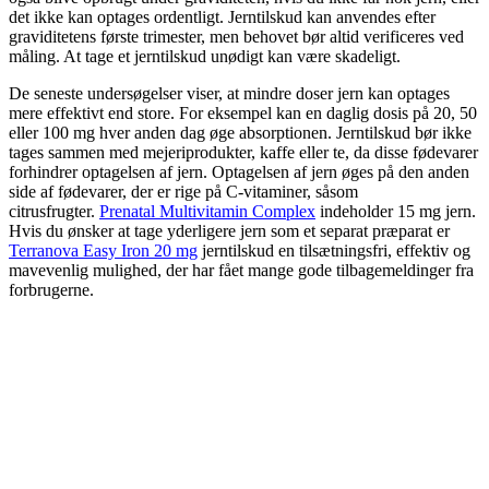
det ikke kan optages ordentligt. Jerntilskud kan anvendes efter
graviditetens første trimester, men behovet bør altid verificeres ved
måling. At tage et jerntilskud unødigt kan være skadeligt.
De seneste undersøgelser viser, at mindre doser jern kan optages
mere effektivt end store. For eksempel kan en daglig dosis på 20, 50
eller 100 mg hver anden dag øge absorptionen. Jerntilskud bør ikke
tages sammen med mejeriprodukter, kaffe eller te, da disse fødevarer
forhindrer optagelsen af ​​jern. Optagelsen af ​​jern øges på den anden
side af fødevarer, der er rige på C-vitaminer, såsom
citrusfrugter.
Prenatal Multivitamin Complex
indeholder 15 mg jern.
Hvis du ønsker at tage yderligere jern som et separat præparat er
Terranova Easy Iron 20 mg
jerntilskud en tilsætningsfri, effektiv og
mavevenlig mulighed, der har fået mange gode tilbagemeldinger fra
forbrugerne.