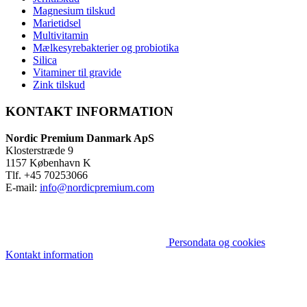
Magnesium tilskud
Marietidsel
Multivitamin
Mælkesyrebakterier og probiotika
Silica
Vitaminer til gravide
Zink tilskud
KONTAKT INFORMATION
Nordic Premium Danmark ApS
Klosterstræde 9
1157 København K
Tlf. +45 70253066
E-mail:
info@nordicpremium.com
Persondata og cookies
Kontakt information