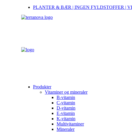
PLANTER & BÆR | INGEN FYLDSTOFFER | 
Produkter
Vitaminer og mineraler
B-vitamin
C-vitamin
D-vitamin
E-vitamin
K-vitamin
Multivitaminer
Mineraler