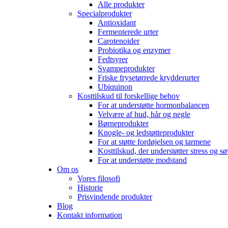
Alle produkter
Specialprodukter
Antioxidant
Fermenterede urter
Carotenoider
Probiotika og enzymer
Fedtsyrer
Svampeprodukter
Friske frysetørrede krydderurter
Ubiquinon
Kosttilskud til forskellige behov
For at understøtte hormonbalancen
Velvære af hud, hår og negle
Børneprodukter
Knogle- og ledstøtteprodukter
For at støtte fordøjelsen og tarmene
Kosttilskud, der understøtter stress og s
For at understøtte modstand
Om os
Vores filosofi
Historie
Prisvindende produkter
Blog
Kontakt information