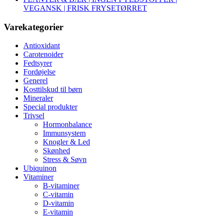
VEGANSK | FRISK FRYSETØRRET
Varekategorier
Antioxidant
Carotenoider
Fedtsyrer
Fordøjelse
Generel
Kosttilskud til børn
Mineraler
Special produkter
Trivsel
Hormonbalance
Immunsystem
Knogler & Led
Skønhed
Stress & Søvn
Ubiquinon
Vitaminer
B-vitaminer
C-vitamin
D-vitamin
E-vitamin