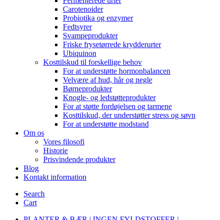
Fermenterede urter
Carotenoider
Probiotika og enzymer
Fedtsyrer
Svampeprodukter
Friske frysetørrede krydderurter
Ubiquinon
Kosttilskud til forskellige behov
For at understøtte hormonbalancen
Velvære af hud, hår og negle
Børneprodukter
Knogle- og ledstøtteprodukter
For at støtte fordøjelsen og tarmene
Kosttilskud, der understøtter stress og søvn
For at understøtte modstand
Om os
Vores filosofi
Historie
Prisvindende produkter
Blog
Kontakt information
Search
Cart
PLANTER & BÆR | INGEN FYLDSTOFFER |