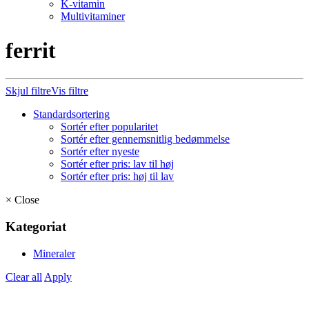
K-vitamin
Multivitaminer
ferrit
Skjul filtre
Vis filtre
Standardsortering
Sortér efter popularitet
Sortér efter gennemsnitlig bedømmelse
Sortér efter nyeste
Sortér efter pris: lav til høj
Sortér efter pris: høj til lav
×
Close
Kategoriat
Mineraler
Clear all
Apply