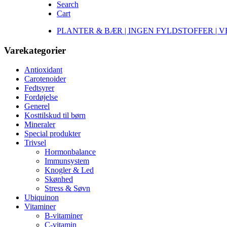
Search
Cart
PLANTER & BÆR | INGEN FYLDSTOFFER | 
Varekategorier
Antioxidant
Carotenoider
Fedtsyrer
Fordøjelse
Generel
Kosttilskud til børn
Mineraler
Special produkter
Trivsel
Hormonbalance
Immunsystem
Knogler & Led
Skønhed
Stress & Søvn
Ubiquinon
Vitaminer
B-vitaminer
C-vitamin