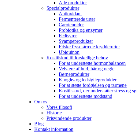
Alle produkter
Specialprodukter
Antioxidant
Fermenterede urter
Carotenoider
Probiotika og enzymer
Fedtsyrer
Svampeprodukter
Friske frysetørrede krydderurter
Ubiquinon
Kosttilskud til forskellige behov
For at understøtte hormonbalancen
Velvære af hud, hår og negle
Børneprodukter
Knogle- og ledstøtteprodukter
For at støtte fordøjelsen og tarmene
Kosttilskud, der understøtter stress og s
For at understøtte modstand
Om os
Vores filosofi
Historie
Prisvindende produkter
Blog
Kontakt information