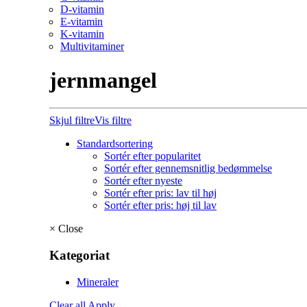
D-vitamin
E-vitamin
K-vitamin
Multivitaminer
jernmangel
Skjul filtre
Vis filtre
Standardsortering
Sortér efter popularitet
Sortér efter gennemsnitlig bedømmelse
Sortér efter nyeste
Sortér efter pris: lav til høj
Sortér efter pris: høj til lav
×
Close
Kategoriat
Mineraler
Clear all
Apply