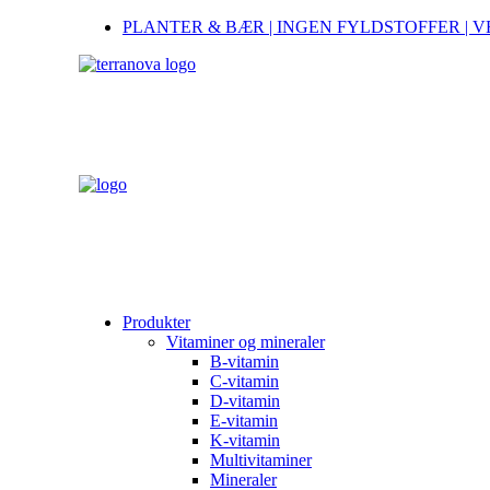
PLANTER & BÆR | INGEN FYLDSTOFFER | 
Produkter
Vitaminer og mineraler
B-vitamin
C-vitamin
D-vitamin
E-vitamin
K-vitamin
Multivitaminer
Mineraler