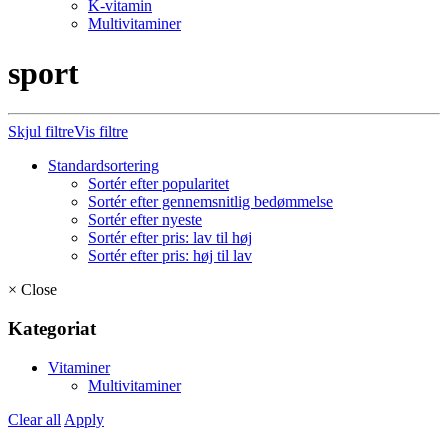
K-vitamin
Multivitaminer
sport
Skjul filtre
Vis filtre
Standardsortering
Sortér efter popularitet
Sortér efter gennemsnitlig bedømmelse
Sortér efter nyeste
Sortér efter pris: lav til høj
Sortér efter pris: høj til lav
×
Close
Kategoriat
Vitaminer
Multivitaminer
Clear all
Apply