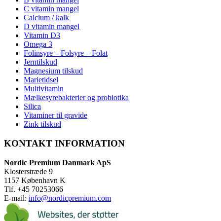
C vitamin mangel
Calcium / kalk
D vitamin mangel
Vitamin D3
Omega 3
Folinsyre – Folsyre – Folat
Jerntilskud
Magnesium tilskud
Marietidsel
Multivitamin
Mælkesyrebakterier og probiotika
Silica
Vitaminer til gravide
Zink tilskud
KONTAKT INFORMATION
Nordic Premium Danmark ApS
Klosterstræde 9
1157 København K
Tlf. +45 70253066
E-mail:
info@nordicpremium.com