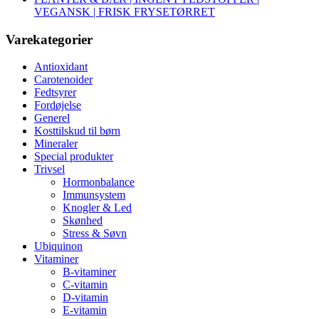
VEGANSK | FRISK FRYSETØRRET
Varekategorier
Antioxidant
Carotenoider
Fedtsyrer
Fordøjelse
Generel
Kosttilskud til børn
Mineraler
Special produkter
Trivsel
Hormonbalance
Immunsystem
Knogler & Led
Skønhed
Stress & Søvn
Ubiquinon
Vitaminer
B-vitaminer
C-vitamin
D-vitamin
E-vitamin