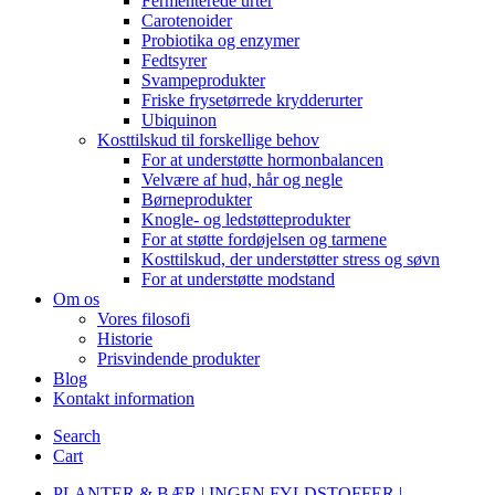
Fermenterede urter
Carotenoider
Probiotika og enzymer
Fedtsyrer
Svampeprodukter
Friske frysetørrede krydderurter
Ubiquinon
Kosttilskud til forskellige behov
For at understøtte hormonbalancen
Velvære af hud, hår og negle
Børneprodukter
Knogle- og ledstøtteprodukter
For at støtte fordøjelsen og tarmene
Kosttilskud, der understøtter stress og søvn
For at understøtte modstand
Om os
Vores filosofi
Historie
Prisvindende produkter
Blog
Kontakt information
Search
Cart
PLANTER & BÆR | INGEN FYLDSTOFFER |