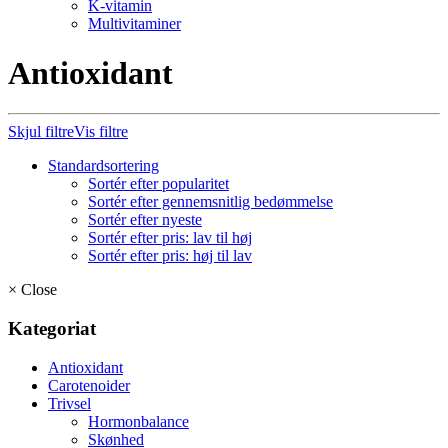
K-vitamin
Multivitaminer
Antioxidant
Skjul filtre
Vis filtre
Standardsortering
Sortér efter popularitet
Sortér efter gennemsnitlig bedømmelse
Sortér efter nyeste
Sortér efter pris: lav til høj
Sortér efter pris: høj til lav
×
Close
Kategoriat
Antioxidant
Carotenoider
Trivsel
Hormonbalance
Skønhed