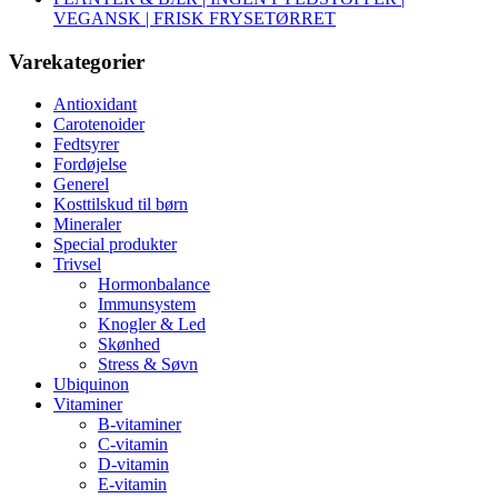
VEGANSK | FRISK FRYSETØRRET
Varekategorier
Antioxidant
Carotenoider
Fedtsyrer
Fordøjelse
Generel
Kosttilskud til børn
Mineraler
Special produkter
Trivsel
Hormonbalance
Immunsystem
Knogler & Led
Skønhed
Stress & Søvn
Ubiquinon
Vitaminer
B-vitaminer
C-vitamin
D-vitamin
E-vitamin