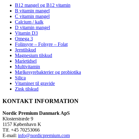
B12 mangel og B12 vitamin
B vitamin mangel
C vitamin mangel
Calcium / kalk
D vitamin mangel
Vitamin D3
Omega 3
Folinsyre – Folsyre – Folat
Jerntilskud
Magnesium tilskud
Marietidsel
Multivitamin
Mælkesyrebakterier og probiotika
Silica
Vitaminer til gravide
Zink tilskud
KONTAKT INFORMATION
Nordic Premium Danmark ApS
Klosterstræde 9
1157 København K
Tlf. +45 70253066
E-mail:
info@nordicpremium.com