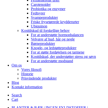
Fermenterede urter
Carotenoider
Probiotika og enzymer
Fedtsyrer
Svampeprodukter
Friske frysetørrede krydderurter
Ubiquinon
Kosttilskud til forskellige behov
For at understøtte hormonbalancen
Velvære af hud, hår og negle
Børneprodukter
Knogle- og ledstøtteprodukter
For at støtte fordøjelsen og tarmene
Kosttilskud, der understøtter stress og søvn
For at understøtte modstand
Om os
Vores filosofi
Historie
Prisvindende produkter
Blog
Kontakt information
Search
Cart
PLANTER & BÆR | INGEN FYLDSTOFFER |