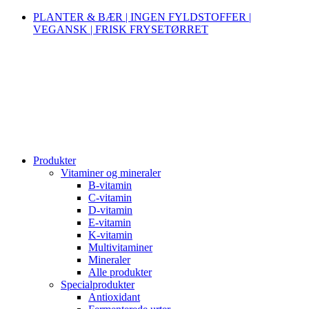
PLANTER & BÆR | INGEN FYLDSTOFFER |
VEGANSK | FRISK FRYSETØRRET
Produkter
Vitaminer og mineraler
B-vitamin
C-vitamin
D-vitamin
E-vitamin
K-vitamin
Multivitaminer
Mineraler
Alle produkter
Specialprodukter
Antioxidant