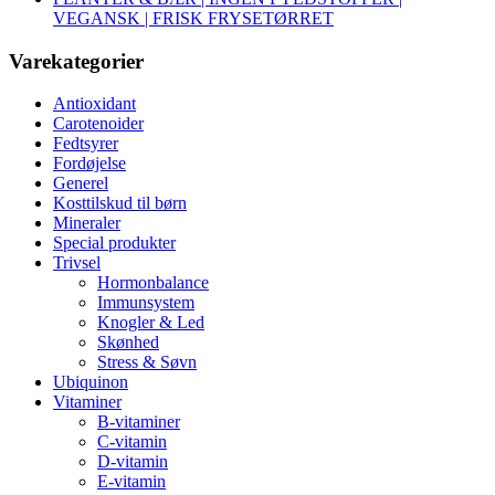
VEGANSK | FRISK FRYSETØRRET
Varekategorier
Antioxidant
Carotenoider
Fedtsyrer
Fordøjelse
Generel
Kosttilskud til børn
Mineraler
Special produkter
Trivsel
Hormonbalance
Immunsystem
Knogler & Led
Skønhed
Stress & Søvn
Ubiquinon
Vitaminer
B-vitaminer
C-vitamin
D-vitamin
E-vitamin