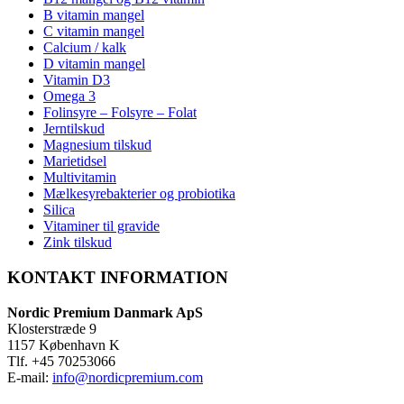
B vitamin mangel
C vitamin mangel
Calcium / kalk
D vitamin mangel
Vitamin D3
Omega 3
Folinsyre – Folsyre – Folat
Jerntilskud
Magnesium tilskud
Marietidsel
Multivitamin
Mælkesyrebakterier og probiotika
Silica
Vitaminer til gravide
Zink tilskud
KONTAKT INFORMATION
Nordic Premium Danmark ApS
Klosterstræde 9
1157 København K
Tlf. +45 70253066
E-mail:
info@nordicpremium.com