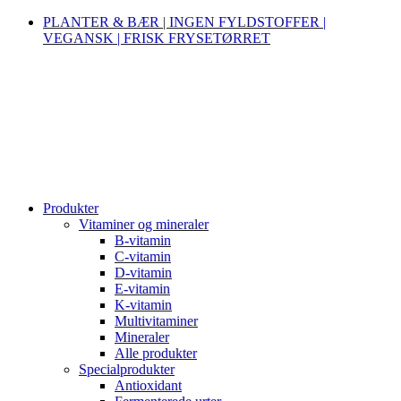
PLANTER & BÆR | INGEN FYLDSTOFFER |
VEGANSK | FRISK FRYSETØRRET
Produkter
Vitaminer og mineraler
B-vitamin
C-vitamin
D-vitamin
E-vitamin
K-vitamin
Multivitaminer
Mineraler
Alle produkter
Specialprodukter
Antioxidant