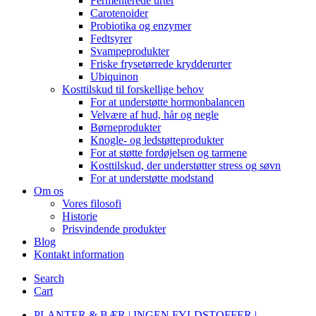
Fermenterede urter
Carotenoider
Probiotika og enzymer
Fedtsyrer
Svampeprodukter
Friske frysetørrede krydderurter
Ubiquinon
Kosttilskud til forskellige behov
For at understøtte hormonbalancen
Velvære af hud, hår og negle
Børneprodukter
Knogle- og ledstøtteprodukter
For at støtte fordøjelsen og tarmene
Kosttilskud, der understøtter stress og søvn
For at understøtte modstand
Om os
Vores filosofi
Historie
Prisvindende produkter
Blog
Kontakt information
Search
Cart
PLANTER & BÆR | INGEN FYLDSTOFFER |