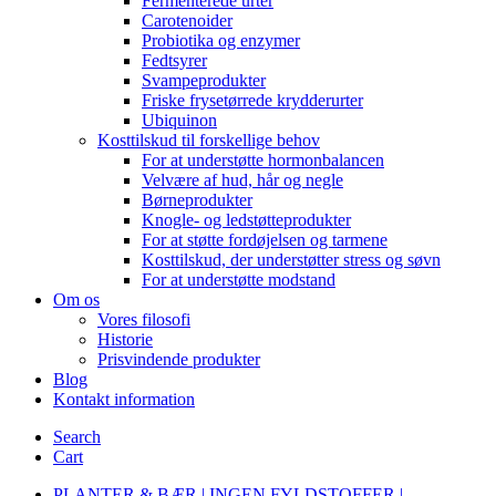
Fermenterede urter
Carotenoider
Probiotika og enzymer
Fedtsyrer
Svampeprodukter
Friske frysetørrede krydderurter
Ubiquinon
Kosttilskud til forskellige behov
For at understøtte hormonbalancen
Velvære af hud, hår og negle
Børneprodukter
Knogle- og ledstøtteprodukter
For at støtte fordøjelsen og tarmene
Kosttilskud, der understøtter stress og søvn
For at understøtte modstand
Om os
Vores filosofi
Historie
Prisvindende produkter
Blog
Kontakt information
Search
Cart
PLANTER & BÆR | INGEN FYLDSTOFFER |