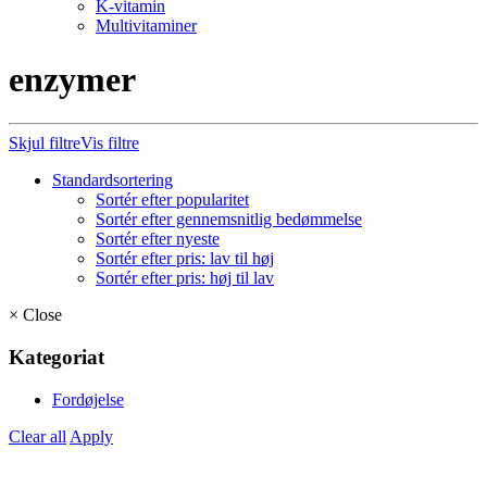
K-vitamin
Multivitaminer
enzymer
Skjul filtre
Vis filtre
Standardsortering
Sortér efter popularitet
Sortér efter gennemsnitlig bedømmelse
Sortér efter nyeste
Sortér efter pris: lav til høj
Sortér efter pris: høj til lav
×
Close
Kategoriat
Fordøjelse
Clear all
Apply