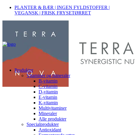
PLANTER & BÆR | INGEN FYLDSTOFFER |
VEGANSK | FRISK FRYSETØRRET
Produkter
Vitaminer og mineraler
B-vitamin
C-vitamin
D-vitamin
E-vitamin
K-vitamin
Multivitaminer
Mineraler
Alle produkter
Specialprodukter
Antioxidant