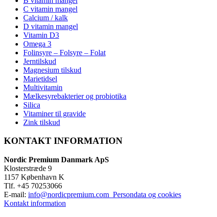
B vitamin mangel
C vitamin mangel
Calcium / kalk
D vitamin mangel
Vitamin D3
Omega 3
Folinsyre – Folsyre – Folat
Jerntilskud
Magnesium tilskud
Marietidsel
Multivitamin
Mælkesyrebakterier og probiotika
Silica
Vitaminer til gravide
Zink tilskud
KONTAKT INFORMATION
Nordic Premium Danmark ApS
Klosterstræde 9
1157 København K
Tlf. +45 70253066
E-mail:
info@nordicpremium.com
Persondata og cookies
Kontakt information