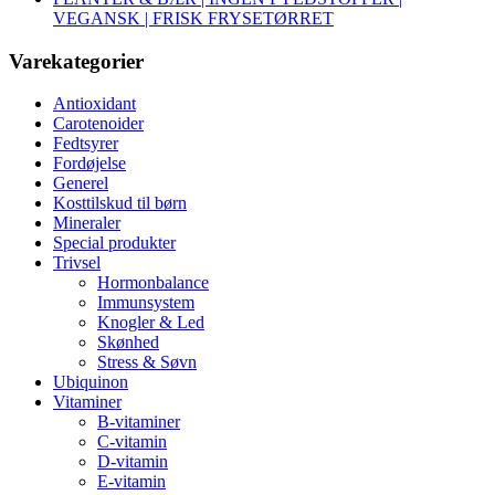
VEGANSK | FRISK FRYSETØRRET
Varekategorier
Antioxidant
Carotenoider
Fedtsyrer
Fordøjelse
Generel
Kosttilskud til børn
Mineraler
Special produkter
Trivsel
Hormonbalance
Immunsystem
Knogler & Led
Skønhed
Stress & Søvn
Ubiquinon
Vitaminer
B-vitaminer
C-vitamin
D-vitamin
E-vitamin