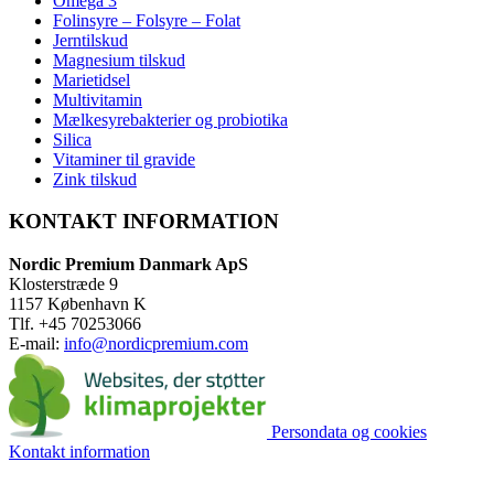
Omega 3
Folinsyre – Folsyre – Folat
Jerntilskud
Magnesium tilskud
Marietidsel
Multivitamin
Mælkesyrebakterier og probiotika
Silica
Vitaminer til gravide
Zink tilskud
KONTAKT INFORMATION
Nordic Premium Danmark ApS
Klosterstræde 9
1157 København K
Tlf. +45 70253066
E-mail:
info@nordicpremium.com
Persondata og cookies
Kontakt information