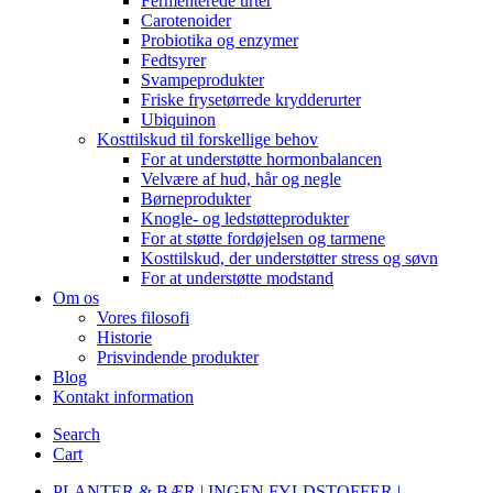
Fermenterede urter
Carotenoider
Probiotika og enzymer
Fedtsyrer
Svampeprodukter
Friske frysetørrede krydderurter
Ubiquinon
Kosttilskud til forskellige behov
For at understøtte hormonbalancen
Velvære af hud, hår og negle
Børneprodukter
Knogle- og ledstøtteprodukter
For at støtte fordøjelsen og tarmene
Kosttilskud, der understøtter stress og søvn
For at understøtte modstand
Om os
Vores filosofi
Historie
Prisvindende produkter
Blog
Kontakt information
Search
Cart
PLANTER & BÆR | INGEN FYLDSTOFFER |