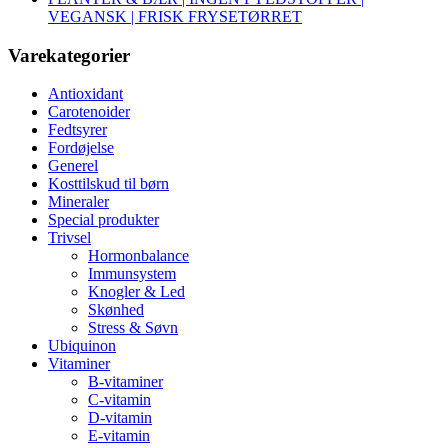
VEGANSK | FRISK FRYSETØRRET
Varekategorier
Antioxidant
Carotenoider
Fedtsyrer
Fordøjelse
Generel
Kosttilskud til børn
Mineraler
Special produkter
Trivsel
Hormonbalance
Immunsystem
Knogler & Led
Skønhed
Stress & Søvn
Ubiquinon
Vitaminer
B-vitaminer
C-vitamin
D-vitamin
E-vitamin