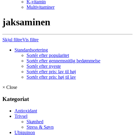
K-vitamin
Multivitaminer
jaksaminen
Skjul filtre
Vis filtre
Standardsortering
Sortér efter popularitet
Sortér efter gennemsnitlig bedømmelse
Sortér efter nyeste
Sortér efter pris: lav til høj
Sortér efter pris: høj til lav
×
Close
Kategoriat
Antioxidant
Trivsel
Skønhed
Stress & Søvn
Ubiquinon