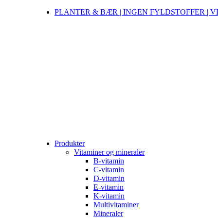
PLANTER & BÆR | INGEN FYLDSTOFFER | 
Produkter
Vitaminer og mineraler
B-vitamin
C-vitamin
D-vitamin
E-vitamin
K-vitamin
Multivitaminer
Mineraler