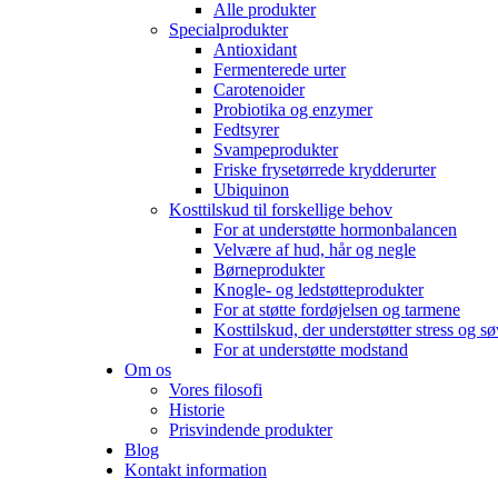
Alle produkter
Specialprodukter
Antioxidant
Fermenterede urter
Carotenoider
Probiotika og enzymer
Fedtsyrer
Svampeprodukter
Friske frysetørrede krydderurter
Ubiquinon
Kosttilskud til forskellige behov
For at understøtte hormonbalancen
Velvære af hud, hår og negle
Børneprodukter
Knogle- og ledstøtteprodukter
For at støtte fordøjelsen og tarmene
Kosttilskud, der understøtter stress og s
For at understøtte modstand
Om os
Vores filosofi
Historie
Prisvindende produkter
Blog
Kontakt information