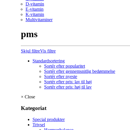
D-vitamin
E-vitamin
K-vitamin
Multivitaminer
pms
Skjul filtre
Vis filtre
Standardsortering
Sortér efter popularitet
Sortér efter gennemsnitlig bedømmelse
Sortér efter nyeste
Sortér efter pris: lav til høj
Sortér efter pris: høj til lav
×
Close
Kategoriat
Special produkter
Trivsel
Hormonbalance