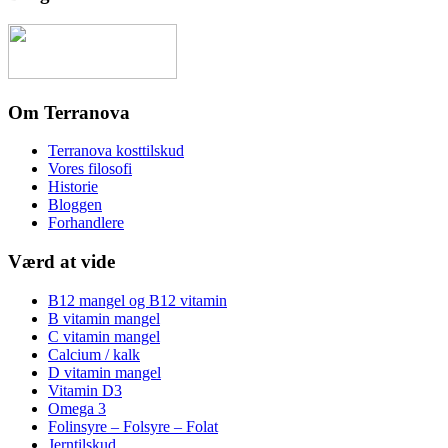
Om Terranova
Terranova kosttilskud
Vores filosofi
Historie
Bloggen
Forhandlere
Værd at vide
B12 mangel og B12 vitamin
B vitamin mangel
C vitamin mangel
Calcium / kalk
D vitamin mangel
Vitamin D3
Omega 3
Folinsyre – Folsyre – Folat
Jerntilskud