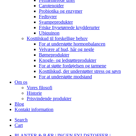
Fermenterede urter
Carotenoider
Probiotika og enzymer
Fedtsyrer
Svampeprodukter
Friske frysetørrede krydderurter
Ubiquinon
Kosttilskud til forskellige behov
For at understøtte hormonbalancen
Velvære af hud, hår og negle
Børneprodukter
Knogle- og ledstøtteprodukter
For at støtte fordøjelsen og tarmene
Kosttilskud, der understøtter stress og søvn
For at understøtte modstand
Om os
Vores filosofi
Historie
Prisvindende produkter
Blog
Kontakt information
Search
Cart
PLANTER & BÆR | INGEN FYLDSTOFFER |