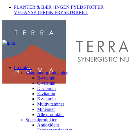
PLANTER & BÆR | INGEN FYLDSTOFFER |
VEGANSK | FRISK FRYSETØRRET
Produkter
Vitaminer og mineraler
B-vitamin
C-vitamin
D-vitamin
E-vitamin
K-vitamin
Multivitaminer
Mineraler
Alle produkter
Specialprodukter
Antioxidant