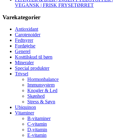
VEGANSK | FRISK FRYSETØRRET
Varekategorier
Antioxidant
Carotenoider
Fedtsyrer
Fordøjelse
Generel
Kosttilskud til børn
Mineraler
Special produkter
Trivsel
Hormonbalance
Immunsystem
Knogler & Led
Skønhed
Stress & Søvn
Ubiquinon
Vitaminer
B-vitaminer
C-vitamin
D-vitamin
E-vitamin