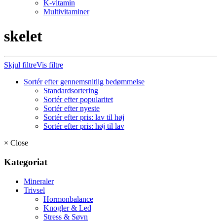
K-vitamin
Multivitaminer
skelet
Skjul filtre
Vis filtre
Sortér efter gennemsnitlig bedømmelse
Standardsortering
Sortér efter popularitet
Sortér efter nyeste
Sortér efter pris: lav til høj
Sortér efter pris: høj til lav
×
Close
Kategoriat
Mineraler
Trivsel
Hormonbalance
Knogler & Led
Stress & Søvn