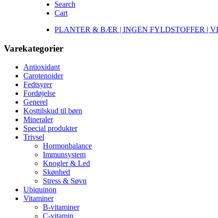
Search
Cart
PLANTER & BÆR | INGEN FYLDSTOFFER | 
Varekategorier
Antioxidant
Carotenoider
Fedtsyrer
Fordøjelse
Generel
Kosttilskud til børn
Mineraler
Special produkter
Trivsel
Hormonbalance
Immunsystem
Knogler & Led
Skønhed
Stress & Søvn
Ubiquinon
Vitaminer
B-vitaminer
C-vitamin