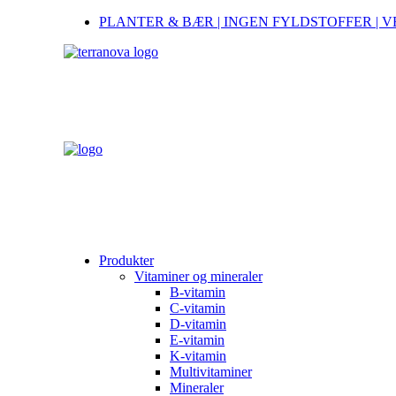
PLANTER & BÆR | INGEN FYLDSTOFFER | 
Produkter
Vitaminer og mineraler
B-vitamin
C-vitamin
D-vitamin
E-vitamin
K-vitamin
Multivitaminer
Mineraler