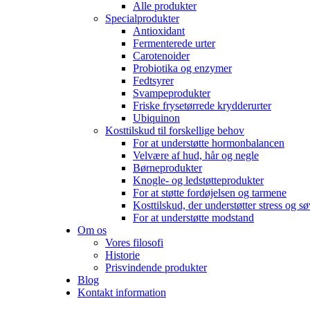
Alle produkter
Specialprodukter
Antioxidant
Fermenterede urter
Carotenoider
Probiotika og enzymer
Fedtsyrer
Svampeprodukter
Friske frysetørrede krydderurter
Ubiquinon
Kosttilskud til forskellige behov
For at understøtte hormonbalancen
Velvære af hud, hår og negle
Børneprodukter
Knogle- og ledstøtteprodukter
For at støtte fordøjelsen og tarmene
Kosttilskud, der understøtter stress og s
For at understøtte modstand
Om os
Vores filosofi
Historie
Prisvindende produkter
Blog
Kontakt information