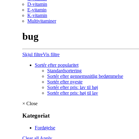
D-vitamin
E-vitamin
K-vitamin
Multivitaminer
bug
Skjul filtre
Vis filtre
Sortér efter popularitet
Standardsortering
Sortér efter gennemsnitlig bedømmelse
Sortér efter nyeste
Sortér efter pris: lav til høj
Sortér efter pris: høj til lav
×
Close
Kategoriat
Fordøjelse
Clear all
Apply