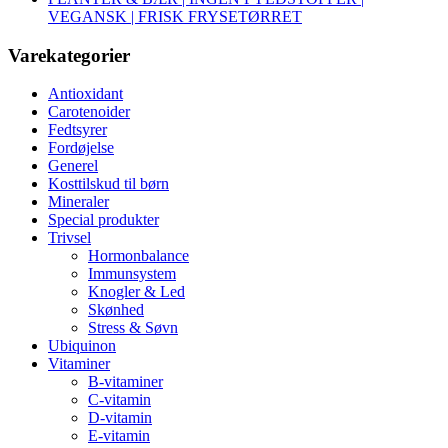
VEGANSK | FRISK FRYSETØRRET
Varekategorier
Antioxidant
Carotenoider
Fedtsyrer
Fordøjelse
Generel
Kosttilskud til børn
Mineraler
Special produkter
Trivsel
Hormonbalance
Immunsystem
Knogler & Led
Skønhed
Stress & Søvn
Ubiquinon
Vitaminer
B-vitaminer
C-vitamin
D-vitamin
E-vitamin