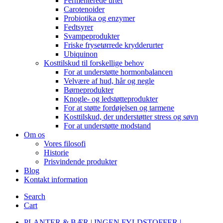
Fermenterede urter
Carotenoider
Probiotika og enzymer
Fedtsyrer
Svampeprodukter
Friske frysetørrede krydderurter
Ubiquinon
Kosttilskud til forskellige behov
For at understøtte hormonbalancen
Velvære af hud, hår og negle
Børneprodukter
Knogle- og ledstøtteprodukter
For at støtte fordøjelsen og tarmene
Kosttilskud, der understøtter stress og søvn
For at understøtte modstand
Om os
Vores filosofi
Historie
Prisvindende produkter
Blog
Kontakt information
Search
Cart
PLANTER & BÆR | INGEN FYLDSTOFFER |