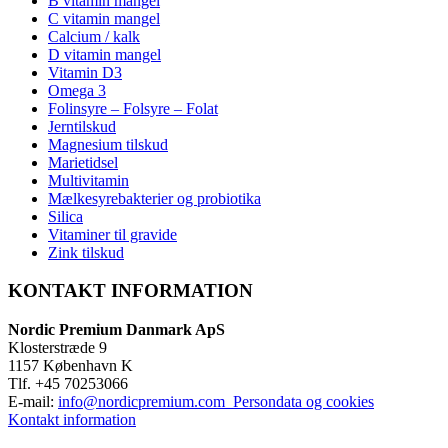
B vitamin mangel
C vitamin mangel
Calcium / kalk
D vitamin mangel
Vitamin D3
Omega 3
Folinsyre – Folsyre – Folat
Jerntilskud
Magnesium tilskud
Marietidsel
Multivitamin
Mælkesyrebakterier og probiotika
Silica
Vitaminer til gravide
Zink tilskud
KONTAKT INFORMATION
Nordic Premium Danmark ApS
Klosterstræde 9
1157 København K
Tlf. +45 70253066
E-mail:
info@nordicpremium.com
Persondata og cookies
Kontakt information