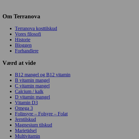
Om Terranova
Terranova kosttilskud
Vores filosofi
Historie
Bloggen
Forhandlere
Værd at vide
B12 mangel og B12 vitamin
B vitamin mangel
C vitamin mangel
Calcium / kalk
D vitamin mangel
Vitamin D3
Omega 3
Folinsyre – Folsyre – Folat
Jerntilskud
Magnesium tilskud
Marietidsel
Multivitamin