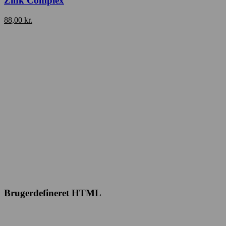
Zink Complex
88,00
kr.
Brugerdefineret HTML