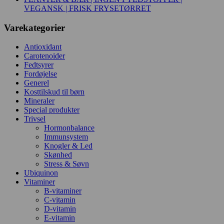
VEGANSK | FRISK FRYSETØRRET
Varekategorier
Antioxidant
Carotenoider
Fedtsyrer
Fordøjelse
Generel
Kosttilskud til børn
Mineraler
Special produkter
Trivsel
Hormonbalance
Immunsystem
Knogler & Led
Skønhed
Stress & Søvn
Ubiquinon
Vitaminer
B-vitaminer
C-vitamin
D-vitamin
E-vitamin