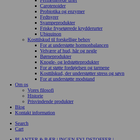
Fermenterede urter
Carotenoider
Probiotika og enzymer
Fedtsyrer
Svampeprodukter
Friske frysetørrede krydderurter
Ubiquinon
Kosttilskud til forskellige behov
For at understøtte hormonbalancen
Velvære af hud, hår og negle
Børneprodukter
Knogle- og ledstøtteprodukter
For at støtte fordøjelsen og tarmene
Kosttilskud, der understøtter stress og søvn
For at understøtte modstand
Om os
Vores filosofi
Historie
Prisvindende produkter
Blog
Kontakt information
Search
Cart
PLANTER & BÆR | INGEN FYLDSTOFFER |