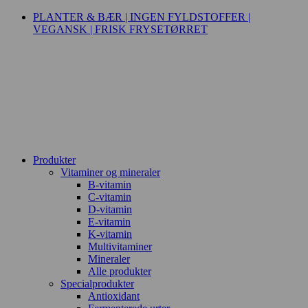
PLANTER & BÆR | INGEN FYLDSTOFFER |
VEGANSK | FRISK FRYSETØRRET
Produkter
Vitaminer og mineraler
B-vitamin
C-vitamin
D-vitamin
E-vitamin
K-vitamin
Multivitaminer
Mineraler
Alle produkter
Specialprodukter
Antioxidant