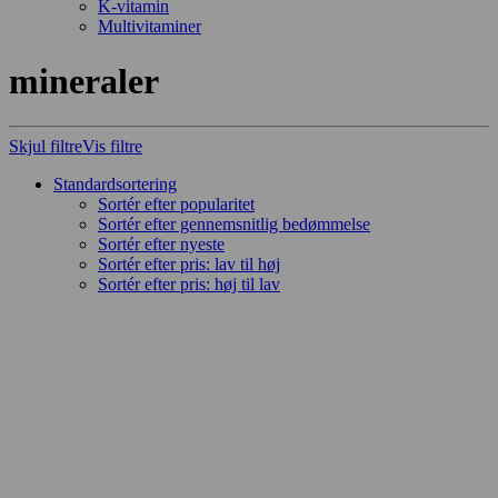
K-vitamin
Multivitaminer
mineraler
Skjul filtre
Vis filtre
Standardsortering
Sortér efter popularitet
Sortér efter gennemsnitlig bedømmelse
Sortér efter nyeste
Sortér efter pris: lav til høj
Sortér efter pris: høj til lav