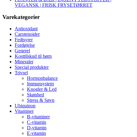
VEGANSK | FRISK FRYSETØRRET
Varekategorier
Antioxidant
Carotenoider
Fedtsyrer
Fordøjelse
Generel
Kosttilskud til børn
Mineraler
Special produkter
Trivsel
Hormonbalance
Immunsystem
Knogler & Led
Skønhed
Stress & Søvn
Ubiquinon
Vitaminer
B-vitaminer
C-vitamin
D-vitamin
E-vitamin