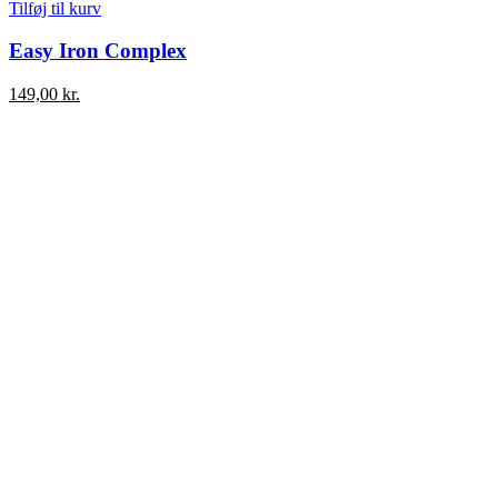
Tilføj til kurv
Easy Iron Complex
149,00
kr.