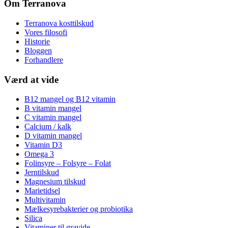
Om Terranova
Terranova kosttilskud
Vores filosofi
Historie
Bloggen
Forhandlere
Værd at vide
B12 mangel og B12 vitamin
B vitamin mangel
C vitamin mangel
Calcium / kalk
D vitamin mangel
Vitamin D3
Omega 3
Folinsyre – Folsyre – Folat
Jerntilskud
Magnesium tilskud
Marietidsel
Multivitamin
Mælkesyrebakterier og probiotika
Silica
Vitaminer til gravide