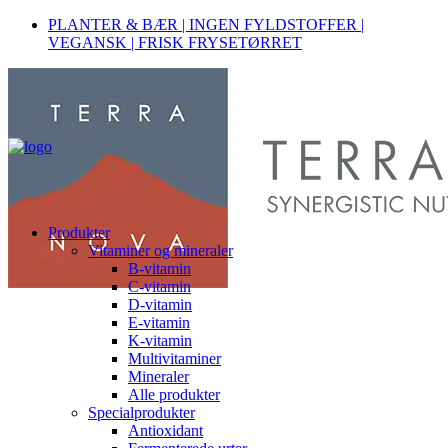
PLANTER & BÆR | INGEN FYLDSTOFFER |
VEGANSK | FRISK FRYSETØRRET
Produkter
Vitaminer og mineraler
B-vitamin
C-vitamin
D-vitamin
E-vitamin
K-vitamin
Multivitaminer
Mineraler
Alle produkter
Specialprodukter
Antioxidant