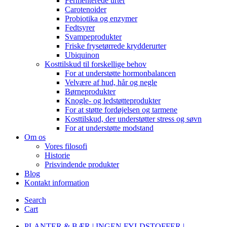
Fermenterede urter
Carotenoider
Probiotika og enzymer
Fedtsyrer
Svampeprodukter
Friske frysetørrede krydderurter
Ubiquinon
Kosttilskud til forskellige behov
For at understøtte hormonbalancen
Velvære af hud, hår og negle
Børneprodukter
Knogle- og ledstøtteprodukter
For at støtte fordøjelsen og tarmene
Kosttilskud, der understøtter stress og søvn
For at understøtte modstand
Om os
Vores filosofi
Historie
Prisvindende produkter
Blog
Kontakt information
Search
Cart
PLANTER & BÆR | INGEN FYLDSTOFFER |