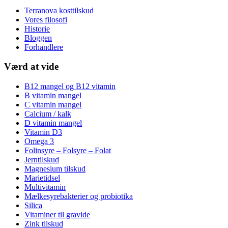
Terranova kosttilskud
Vores filosofi
Historie
Bloggen
Forhandlere
Værd at vide
B12 mangel og B12 vitamin
B vitamin mangel
C vitamin mangel
Calcium / kalk
D vitamin mangel
Vitamin D3
Omega 3
Folinsyre – Folsyre – Folat
Jerntilskud
Magnesium tilskud
Marietidsel
Multivitamin
Mælkesyrebakterier og probiotika
Silica
Vitaminer til gravide
Zink tilskud