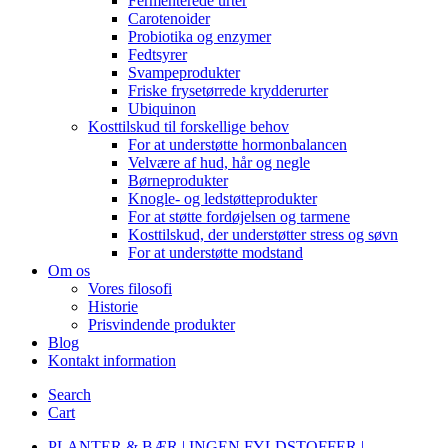
Fermenterede urter
Carotenoider
Probiotika og enzymer
Fedtsyrer
Svampeprodukter
Friske frysetørrede krydderurter
Ubiquinon
Kosttilskud til forskellige behov
For at understøtte hormonbalancen
Velvære af hud, hår og negle
Børneprodukter
Knogle- og ledstøtteprodukter
For at støtte fordøjelsen og tarmene
Kosttilskud, der understøtter stress og søvn
For at understøtte modstand
Om os
Vores filosofi
Historie
Prisvindende produkter
Blog
Kontakt information
Search
Cart
PLANTER & BÆR | INGEN FYLDSTOFFER |