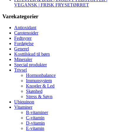
VEGANSK | FRISK FRYSETØRRET
Varekategorier
Antioxidant
Carotenoider
Fedtsyrer
Fordøjelse
Generel
Kosttilskud til børn
Mineraler
Special produkter
Trivsel
Hormonbalance
Immunsystem
Knogler & Led
Skønhed
Stress & Søvn
Ubiquinon
Vitaminer
B-vitaminer
C-vitamin
D-vitamin
E-vitamin