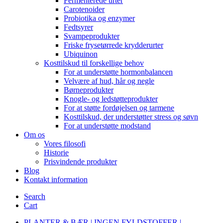
Fermenterede urter
Carotenoider
Probiotika og enzymer
Fedtsyrer
Svampeprodukter
Friske frysetørrede krydderurter
Ubiquinon
Kosttilskud til forskellige behov
For at understøtte hormonbalancen
Velvære af hud, hår og negle
Børneprodukter
Knogle- og ledstøtteprodukter
For at støtte fordøjelsen og tarmene
Kosttilskud, der understøtter stress og søvn
For at understøtte modstand
Om os
Vores filosofi
Historie
Prisvindende produkter
Blog
Kontakt information
Search
Cart
PLANTER & BÆR | INGEN FYLDSTOFFER |