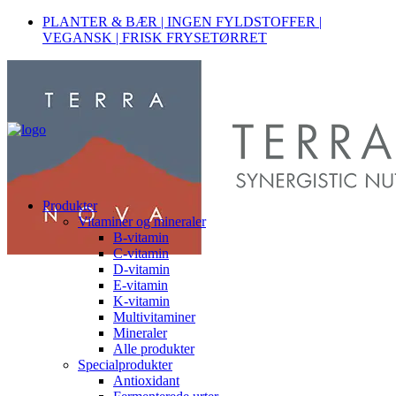
PLANTER & BÆR | INGEN FYLDSTOFFER |
VEGANSK | FRISK FRYSETØRRET
Produkter
Vitaminer og mineraler
B-vitamin
C-vitamin
D-vitamin
E-vitamin
K-vitamin
Multivitaminer
Mineraler
Alle produkter
Specialprodukter
Antioxidant