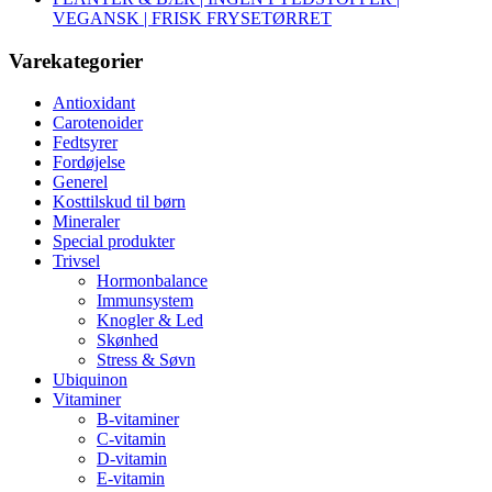
VEGANSK | FRISK FRYSETØRRET
Varekategorier
Antioxidant
Carotenoider
Fedtsyrer
Fordøjelse
Generel
Kosttilskud til børn
Mineraler
Special produkter
Trivsel
Hormonbalance
Immunsystem
Knogler & Led
Skønhed
Stress & Søvn
Ubiquinon
Vitaminer
B-vitaminer
C-vitamin
D-vitamin
E-vitamin