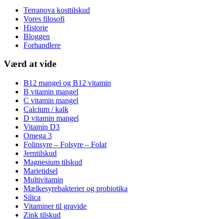
Terranova kosttilskud
Vores filosofi
Historie
Bloggen
Forhandlere
Værd at vide
B12 mangel og B12 vitamin
B vitamin mangel
C vitamin mangel
Calcium / kalk
D vitamin mangel
Vitamin D3
Omega 3
Folinsyre – Folsyre – Folat
Jerntilskud
Magnesium tilskud
Marietidsel
Multivitamin
Mælkesyrebakterier og probiotika
Silica
Vitaminer til gravide
Zink tilskud